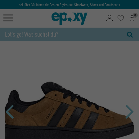
seit über 30 Jahren die Besten Styles aus Streetwear, Shoes und Boardsports
0