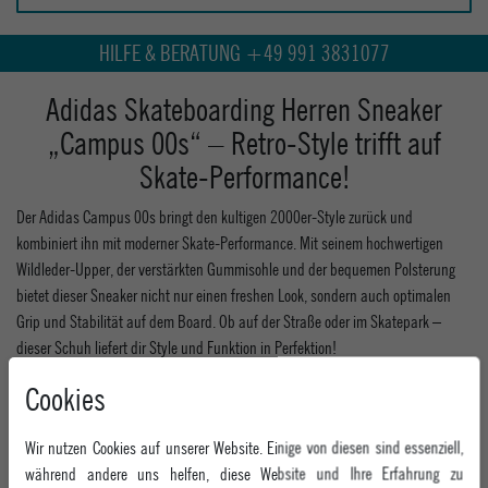
HILFE & BERATUNG +49 991 3831077
Adidas Skateboarding Herren Sneaker
„Campus 00s“ – Retro-Style trifft auf
Skate-Performance!
Der Adidas Campus 00s bringt den kultigen 2000er-Style zurück und
kombiniert ihn mit moderner Skate-Performance. Mit seinem hochwertigen
Wildleder-Upper, der verstärkten Gummisohle und der bequemen Polsterung
bietet dieser Sneaker nicht nur einen freshen Look, sondern auch optimalen
Grip und Stabilität auf dem Board. Ob auf der Straße oder im Skatepark –
dieser Schuh liefert dir Style und Funktion in Perfektion!
Cookies
Inspiriert von den 2000ern – cooler Retro-Skate-Look
Strapazierfähiges Wildleder-Upper – langlebig & hochwertig
Verstärkte Gummisohle – für maximalen Grip & Kontrolle
Wir nutzen Cookies auf unserer Website. Einige von diesen sind essenziell,
Bequeme Polsterung – für ultimativen Tragekomfort
während andere uns helfen, diese Website und Ihre Erfahrung zu