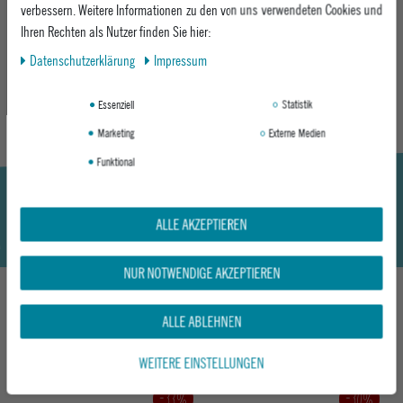
Adidas 3-Streifen-Design – klassischer Signature-Look
verbessern. Weitere Informationen zu den von uns verwendeten Cookies und
Material: 100% Mischgewebe
Ihren Rechten als Nutzer finden Sie hier:
Daten­schutz­erklärung
Impressum
MEHR INFORMATIONEN ZUM EU VERANTWORTLICHEN »
Essenziell
Statistik
Marketing
Externe Medien
Funktional
ALLE AKZEPTIEREN
NUR NOTWENDIGE AKZEPTIEREN
ALLE ABLEHNEN
DAS KÖNNTE DIR AUCH GEFALLEN
WEITERE EINSTELLUNGEN
-33%
-30%