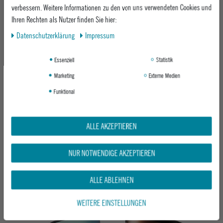
verbessern. Weitere Informationen zu den von uns verwendeten Cookies und
Ihren Rechten als Nutzer finden Sie hier:
-20%
-20%
Daten­schutz­erklärung
Impressum
Essenziell
Statistik
Marketing
Externe Medien
Funktional
ANON SNOWBOARDBRILLE M5S
ALLE AKZEPTIEREN
ANON SNOWBOARDBRILLE M6
GOGGLES + BL + MFI® FACE MASK
GOGGLES
SOFT SAGE/PERCEIVE SUNNY ONYX
FAMILY TREE/PERCEIVE SUNNY RED
NUR NOTWENDIGE AKZEPTIEREN
UVP 319,95 €
UVP 299,95 €
ab 254,95 €
ab 239,95 €
ALLE ABLEHNEN
WEITERE EINSTELLUNGEN