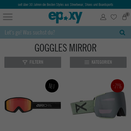
seit über 30 Jahren die Besten Styles aus Streetwear, Shoes und Boardsports
0
GOGGLES MIRROR
FILTERN
KATEGORIEN
-29%
Neu