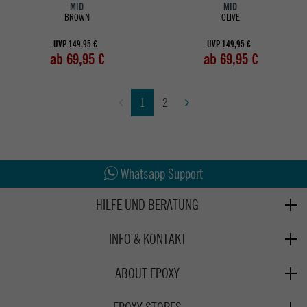
MID
MID
BROWN
OLIVE
UVP 149,95 €
UVP 149,95 €
ab 69,95 €
ab 69,95 €
1
2
Abholung in den Epoxy Stores
Kauf auf Rechnung
Whatsapp Support
HILFE UND BERATUNG
Beratung
INFO & KONTAKT
Zahlung & Versand
+49 991 3831077
Retoure
ABOUT EPOXY
Montag - Freitag: 8:00 - 18:00
Gutscheine
Jobs
Samstag: 10:00 - 17:00