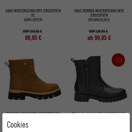
VANS WINTERSCHUH MTE CROSSPATH
VANS HERREN WINTERSCHUH MTE
XC
CROSSPATH
DARK GREEN
BROWN/BLACK
UVP 154,95 €
UVP 139,95 €
99,95 €
ab 99,95 €
-30%
PANAMA JACK DAMEN WINTERSCHUH
PANAMA JACK DAMEN WINTERSCHUH
LAIA B1
FABI IGLOO B1
Cookies
NOBUCK CUERO / BARK
NAPA NEGRO / BLACK