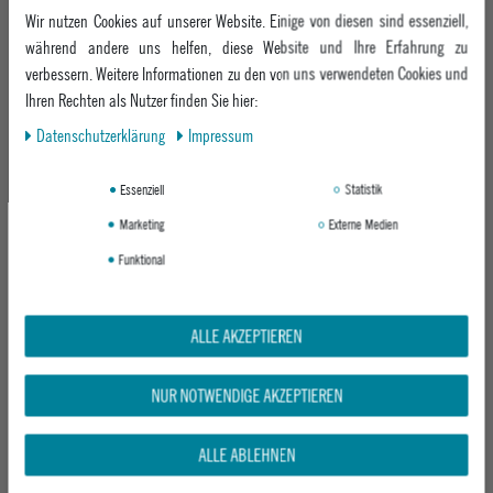
219,95 €
UVP 229,95 €
Wir nutzen Cookies auf unserer Website. Einige von diesen sind essenziell,
159,95 €
während andere uns helfen, diese Website und Ihre Erfahrung zu
verbessern. Weitere Informationen zu den von uns verwendeten Cookies und
Ihren Rechten als Nutzer finden Sie hier:
-30%
Daten­schutz­erklärung
Impressum
Essenziell
Statistik
Marketing
Externe Medien
Funktional
PANAMA JACK DAMEN WINTERSCHUH
PANAMA JACK DAMEN WINTERSCHUH
ALLE AKZEPTIEREN
NINFA IGLOO B1
FARA IGLOO TRAV B1
NAPA GRASS NEGRO / BLACK
NAPA NEGRO / BLACK
ab 229,95 €
NUR NOTWENDIGE AKZEPTIEREN
UVP 229,95 €
159,95 €
ALLE ABLEHNEN