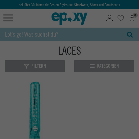
seit über 30 Jahren die Besten Styles aus Streetwear, Shoes und Boardsports
0
LACES
FILTERN
KATEGORIEN