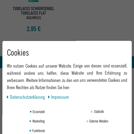
TUBELACES SCHNÜRSENKEL
TUBELACES FLAT
AQUARIUS
2,95 €
Abholung in den Epoxy Stores
Kauf auf Rechnung
Cookies
Whatsapp Support
Wir nutzen Cookies auf unserer Website. Einige von diesen sind essenziell,
während andere uns helfen, diese Website und Ihre Erfahrung zu
HILFE UND BERATUNG
verbessern. Weitere Informationen zu den von uns verwendeten Cookies und
Beratung
Ihren Rechten als Nutzer finden Sie hier:
INFO & KONTAKT
Zahlung & Versand
Daten­schutz­erklärung
Impressum
+49 991 3831077
Retoure
ABOUT EPOXY
Montag - Freitag: 8:00 - 18:00
Essenziell
Statistik
Gutscheine
Jobs
Samstag: 10:00 - 17:00
EPOXY STORES
Click & Collect
Marketing
Externe Medien
We Care - Wiederverwendete Verpackungen
Funktional
Deggendorf
Verleih