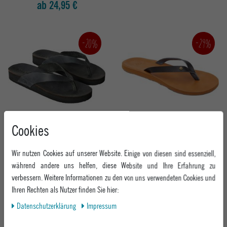
ab 24,95 €
-20%
-29%
Cookies
RIP CURL DAMEN SANDALE FREEDOM
ROXY DAMEN SANDALE JYLL III
LEATHER BLOOM OPEN TOE
BLACK
BLACK
Wir nutzen Cookies auf unserer Website. Einige von diesen sind essenziell,
während andere uns helfen, diese Website und Ihre Erfahrung zu
UVP 49,95 €
UVP 27,95 €
verbessern. Weitere Informationen zu den von uns verwendeten Cookies und
ab 39,95 €
ab 19,95 €
Ihren Rechten als Nutzer finden Sie hier:
Daten­schutz­erklärung
Impressum
-19%