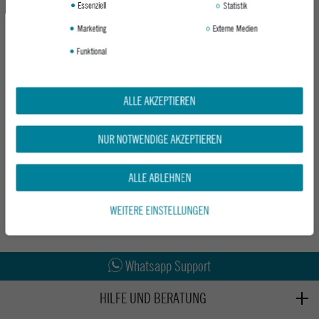
Essenziell
Statistik
Marketing
Externe Medien
Funktional
ALLE AKZEPTIEREN
RIP CURL DAMEN SANDALE FREEDOM
BLOOM OPEN TOE
NUR NOTWENDIGE AKZEPTIEREN
MULTICOLOR
UVP 30,95 €
ALLE ABLEHNEN
ab 24,95 €
WEITERE EINSTELLUNGEN
Abholung in den Epoxy Stores
Kauf auf Rechnung
Whatsapp Support
HILFE UND BERATUNG