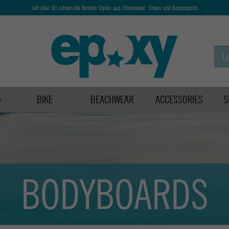
seit über 30 Jahren die Besten Styles aus Streetwear, Shoes und Boardsports
D
BIKE
BEACHWEAR
ACCESSORIES
S
BODYBOARDS