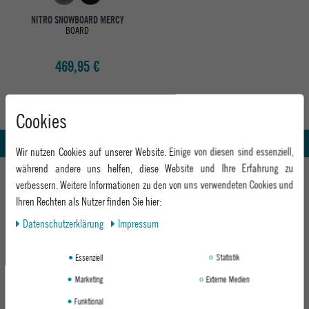
NITRO SNOWBOARD MERCY
BOARD
469,95 €
Abholung in den Epoxy Stores
Kauf auf Rechnung
Cookies
Whatsapp Support
Wir nutzen Cookies auf unserer Website. Einige von diesen sind essenziell,
während andere uns helfen, diese Website und Ihre Erfahrung zu
HILFE UND BERATUNG
verbessern. Weitere Informationen zu den von uns verwendeten Cookies und
Beratung
Ihren Rechten als Nutzer finden Sie hier:
INFO & KONTAKT
Zahlung & Versand
Daten­schutz­erklärung
Impressum
+49 991 3831077
Retoure
ABOUT EPOXY
Montag - Freitag: 8:00 - 18:00
Essenziell
Statistik
Gutscheine
Jobs
Samstag: 10:00 - 17:00
EPOXY STORES
Click & Collect
Marketing
Externe Medien
We Care - Wiederverwendete Verpackungen
Funktional
Deggendorf
Verleih