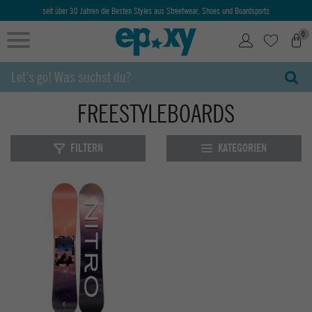
seit über 30 Jahren die Besten Styles aus Streetwear, Shoes und Boardsports
0
FREESTYLEBOARDS
FILTERN
KATEGORIEN