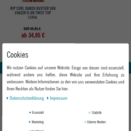
RIP CURL DAMEN BUSTIER SUN
CHASER D-DD TWIST TOP
CORAL
UVP 49,95 €
ab 34,95 €
Cookies
Abholung in den Epoxy Stores
Kauf auf Rechnung
Whatsapp Support
Wir nutzen Cookies auf unserer Website. Einige von diesen sind essenziell,
während andere uns helfen, diese Website und Ihre Erfahrung zu
HILFE UND BERATUNG
verbessern. Weitere Informationen zu den von uns verwendeten Cookies und
Ihren Rechten als Nutzer finden Sie hier:
Beratung
INFO & KONTAKT
Daten­schutz­erklärung
Impressum
Zahlung & Versand
+49 991 3831077
Retoure
ABOUT EPOXY
Essenziell
Statistik
Montag - Freitag: 8:00 - 18:00
Gutscheine
Jobs
Samstag: 10:00 - 17:00
Marketing
Externe Medien
EPOXY STORES
Click & Collect
We Care - Wiederverwendete Verpackungen