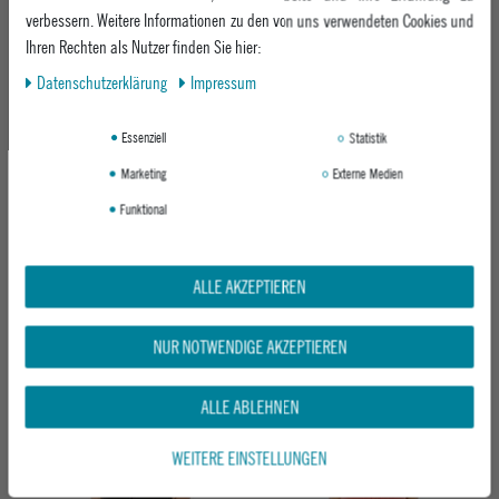
verbessern. Weitere Informationen zu den von uns verwendeten Cookies und
-17%
-17%
Ihren Rechten als Nutzer finden Sie hier:
Daten­schutz­erklärung
Impressum
Essenziell
Statistik
Marketing
Externe Medien
Funktional
RIP CURL DAMEN TANK TOP OCEAN
RIP CURL DAMEN TANK TOP HOTEL
BREAK RIB TANK
MALIBU TANK
BONE
OPTICAL WHITE
ALLE AKZEPTIEREN
UVP 29,95 €
UVP 29,95 €
ab 24,95 €
ab 24,95 €
NUR NOTWENDIGE AKZEPTIEREN
ALLE ABLEHNEN
-17%
WEITERE EINSTELLUNGEN