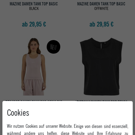
MAZINE DAMEN TANK TOP BASIC
MAZINE DAMEN TANK TOP BASIC
BLACK
OFFWHITE
ab 29,95 €
ab 29,95 €
Neu
PEGADOR DAMEN TANK TOP CESIS RIB
IRIEDAILY DAMEN TANK TOP TENCA
WASHED POWDER PINK WHITE
OFF BLACK
Cookies
ab 24,95 €
ab 39,95 €
Wir nutzen Cookies auf unserer Website. Einige von diesen sind essenziell,
während andere uns helfen, diese Website und Ihre Erfahrung zu