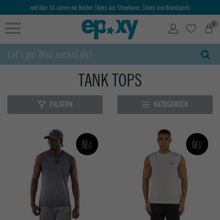
Ab 50€ kostenlose Lieferung & Retoure
0
TANK TOPS
FILTERN
KATEGORIEN
Neu
Neu