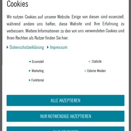
Cookies
+49 991 3831077
Retoure
ABOUT EPOXY
Montag - Freitag: 8:00 - 18:00
Gutscheine
Wir nutzen Cookies auf unserer Website. Einige von diesen sind essenziell,
Jobs
Samstag: 10:00 - 17:00
EPOXY STORES
Click & Collect
während andere uns helfen, diese Website und Ihre Erfahrung zu
We Care - Wiederverwendete Verpackungen
verbessern. Weitere Informationen zu den von uns verwendeten Cookies und
Deggendorf
Verleih
KEEP UP WITH US
Ihren Rechten als Nutzer finden Sie hier:
Whatsapp
Passau
Epoxy Guides
Daten­schutz­erklärung
Impressum
Facebook
Kontaktformular
ZAHLUNG
Zur Echtheit der Bewertungen
Twitter
Essenziell
Statistik
Instagram
Marketing
Externe Medien
Youtube
Funktional
VERSAND
ALLE AKZEPTIEREN
NUR NOTWENDIGE AKZEPTIEREN
GEPRÜFTE SICHERHEIT