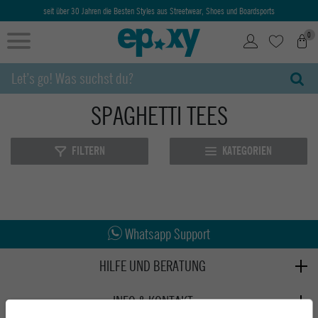
seit über 30 Jahren die Besten Styles aus Streetwear, Shoes und Boardsports
0
SPAGHETTI TEES
FILTERN
KATEGORIEN
Abholung in den Epoxy Stores
Kauf auf Rechnung
Whatsapp Support
HILFE UND BERATUNG
Beratung
INFO & KONTAKT
Zahlung & Versand