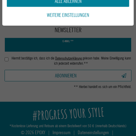
ALLE ABLEHNEN
WEITERE EINSTELLUNGEN
NEWSLETTER
Newsletter
E-MAIL **
Honig
Hiermit bestätige ich, dass ich die
Daten­schutz­erklärung
gelesen habe. Meine Einwilligung kann
ich jederzeit widerrufen.**
ABONNIEREN
** Hierbei handelt es sich um ein Pflichtfeld.
#PROGRESS YOUR STYLE
*Kostenlose Lieferung und Retoure ab einem Bestellwert von 50 € (innerhalb Deutschlands)
© 2026 EPOXY
|
Impressum
|
Dateneinstellungen
|