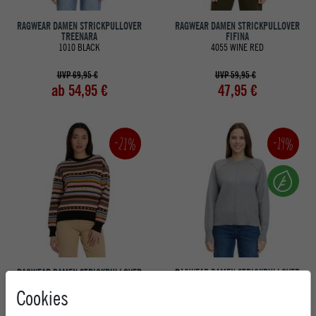
RAGWEAR DAMEN STRICKPULLOVER
RAGWEAR DAMEN STRICKPULLOVER
TREENARA
FIFINA
1010 BLACK
4055 WINE RED
UVP 69,95 €
UVP 59,95 €
ab 54,95 €
47,95 €
-21%
-19%
RAGWEAR DAMEN STRICKPULLOVER
RAGWEAR DAMEN STRICKPULLOVER
NORDEENA
RULY
Cookies
8009 MULTI COMBO
3000 GREY