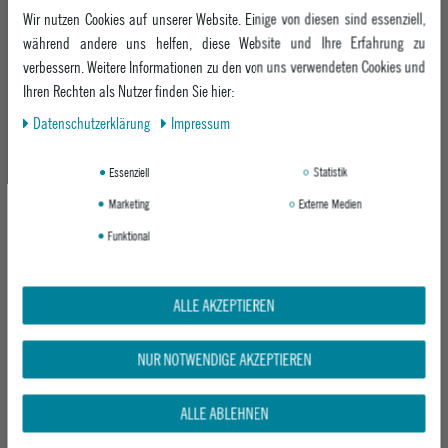
UVP 69,95 €
UVP 79,95 €
Wir nutzen Cookies auf unserer Website. Einige von diesen sind essenziell,
ab 54,95 €
64,95 €
während andere uns helfen, diese Website und Ihre Erfahrung zu
verbessern. Weitere Informationen zu den von uns verwendeten Cookies und
Ihren Rechten als Nutzer finden Sie hier:
-30%
Daten­schutz­erklärung
Impressum
Essenziell
Statistik
Marketing
Externe Medien
Funktional
LEVI´S® DAMEN STRICKPULLOVER
MAZINE DAMEN STRICKPULLOVER LEO
ALLE AKZEPTIEREN
INES FAIRISLE SWEATER
JACQUARD KNIT JUMPER
LEANDRA FAIRISLE TAWNY PORT
PEYOTE/BLACK
84,95 €
NUR NOTWENDIGE AKZEPTIEREN
UVP 99,95 €
ab 69,95 €
ALLE ABLEHNEN