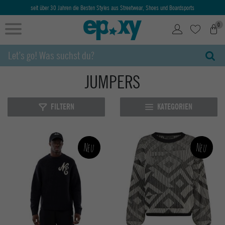
seit über 30 Jahren die Besten Styles aus Streetwear, Shoes und Boardsports
0
JUMPERS
FILTERN
KATEGORIEN
Neu
Neu