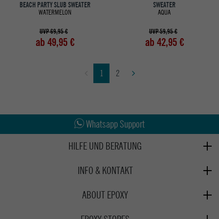
BEACH PARTY SLUB SWEATER
SWEATER
WATERMELON
AQUA
UVP 69,95 €
UVP 59,95 €
ab 49,95 €
ab 42,95 €
1
2
Abholung in den Epoxy Stores
Kauf auf Rechnung
Whatsapp Support
HILFE UND BERATUNG
Beratung
INFO & KONTAKT
Zahlung & Versand
+49 991 3831077
Retoure
ABOUT EPOXY
Montag - Freitag: 8:00 - 18:00
Gutscheine
Jobs
Samstag: 10:00 - 17:00