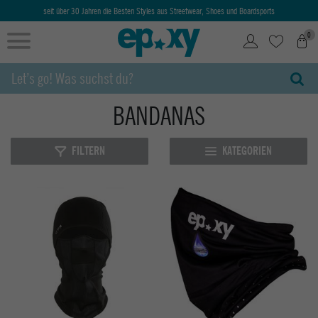
seit über 30 Jahren die Besten Styles aus Streetwear, Shoes und Boardsports
0
BANDANAS
FILTERN
KATEGORIEN