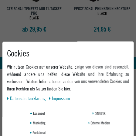
CTR SCHAL TEMPEST MULTI-TASKER
EPOXY SCHAL PHUNKSHUN NECKTUBE
PRO
BLACK
BLACK
ab 29,95 €
24,95 €
Abholung in den Epoxy Stores
Kauf auf Rechnung
Cookies
Whatsapp Support
Wir nutzen Cookies auf unserer Website. Einige von diesen sind essenziell,
während andere uns helfen, diese Website und Ihre Erfahrung zu
HILFE UND BERATUNG
verbessern. Weitere Informationen zu den von uns verwendeten Cookies und
Beratung
Ihren Rechten als Nutzer finden Sie hier:
INFO & KONTAKT
Zahlung & Versand
Daten­schutz­erklärung
Impressum
+49 991 3831077
Retoure
ABOUT EPOXY
Montag - Freitag: 8:00 - 18:00
Essenziell
Statistik
Gutscheine
Jobs
Samstag: 10:00 - 17:00
EPOXY STORES
Click & Collect
Marketing
Externe Medien
We Care - Wiederverwendete Verpackungen
Funktional
Deggendorf
Verleih