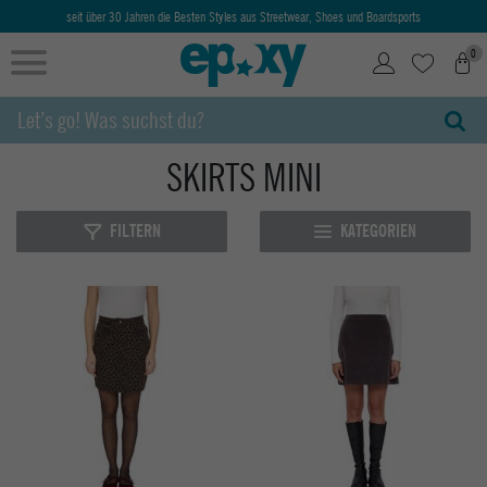
seit über 30 Jahren die Besten Styles aus Streetwear, Shoes und Boardsports
0
SKIRTS MINI
FILTERN
KATEGORIEN