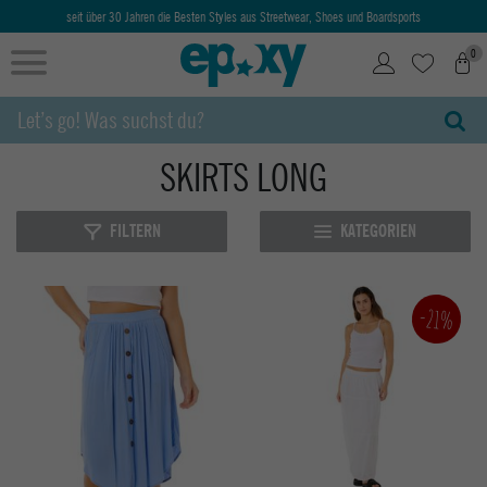
seit über 30 Jahren die Besten Styles aus Streetwear, Shoes und Boardsports
0
SKIRTS LONG
FILTERN
KATEGORIEN
-21%