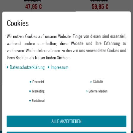
UVP 64,95 €
UVP 89,95 €
47,95 €
59,95 €
Cookies
Wir nutzen Cookies auf unserer Website. Einige von diesen sind essenziell,
während andere uns helfen, diese Website und Ihre Erfahrung zu
verbessern. Weitere Informationen zu den von uns verwendeten Cookies und
Ihren Rechten als Nutzer finden Sie hier:
Daten­schutz­erklärung
Impressum
Essenziell
Statistik
RIP CURL DAMEN ROCK CLASSIC SURF
SKIRT
Marketing
Externe Medien
BLACK
Funktional
ab 49,95 €
ALLE AKZEPTIEREN
Abholung in den Epoxy Stores
Kauf auf Rechnung