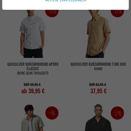
-20%
-16%
QUIKSILVER KURZARMHEMD APERO
QUIKSILVER KURZARMHEMD TIME BOX
CLASSIC
KHAKI
BONE QUIK THOUGHTS
UVP 49,95 €
UVP 44,95 €
ab 39,95 €
37,95 €
-17%
-7%