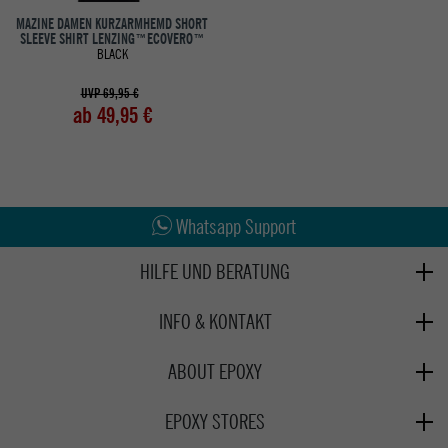
MAZINE DAMEN KURZARMHEMD SHORT
SLEEVE SHIRT LENZING™ECOVERO™
BLACK
UVP 69,95 €
ab 49,95 €
Abholung in den Epoxy Stores
Kauf auf Rechnung
Whatsapp Support
HILFE UND BERATUNG
Beratung
INFO & KONTAKT
Zahlung & Versand
+49 991 3831077
Retoure
ABOUT EPOXY
Montag - Freitag: 8:00 - 18:00
Gutscheine
Jobs
Samstag: 10:00 - 17:00
EPOXY STORES
Click & Collect
We Care - Wiederverwendete Verpackungen