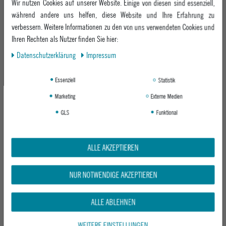
Wir nutzen Cookies auf unserer Website. Einige von diesen sind essenziell,
während andere uns helfen, diese Website und Ihre Erfahrung zu
UVP 79,95 €
UVP 79,95 €
verbessern. Weitere Informationen zu den von uns verwendeten Cookies und
ab 64,95 €
ab 64,95 €
Ihren Rechten als Nutzer finden Sie hier:
Daten­schutz­erklärung
Impressum
-19%
-18%
Essenziell
Statistik
Marketing
Externe Medien
GLS
Funktional
ALLE AKZEPTIEREN
CARHARTT WIP KURZARMHEMD
ROXY DAMEN KURZARMHEMD SALTY
LEAVEL SHIRT
SWEET PRINTED
NUR NOTWENDIGE AKZEPTIEREN
LEAVEL STRIPE, BLUE RIVER / WAX
ANTHRACITE SPRING CHARMING
UVP 89,95 €
UVP 54,95 €
ALLE ABLEHNEN
72,95 €
ab 44,95 €
WEITERE EINSTELLUNGEN