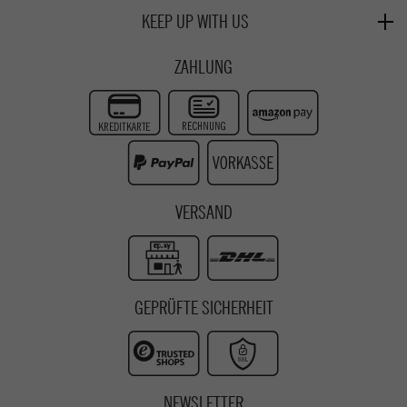
Deggendorf
Verleih
KEEP UP WITH US
Whatsapp
Passau
Epoxy Guides
Facebook
Kontaktformular
ZAHLUNG
Zur Echtheit der Bewertungen
Twitter
Instagram
Youtube
VERSAND
GEPRÜFTE SICHERHEIT
NEWSLETTER