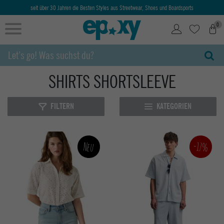
seit über 30 Jahren die Besten Styles aus Streetwear, Shoes und Boardsports
0
SHIRTS SHORTSLEEVE
FILTERN
KATEGORIEN
-17%
Neu