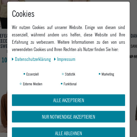
Cookies
Wir nutzen Cookies auf unserer Website. Einige von diesen sind
essenziell, während andere uns helfen, diese Website und Ihre
EFEATHERS DAMEN
EIVY DAMEN FLEECEJACKE
EIVY D
EECEJACKE GEMA
TECHLIGHT HALFZIP FLEECE 2
Erfahrung zu verbessern. Weitere Informationen zu den von uns
SWEATSHIRT
SAND FADED WOODROSE
SAN
verwendeten Cookies und Ihren Rechten als Nutzer finden Sie hier:
LOTUS
ab 79,16 €
UVP 89,95 €
UVP 99
Daten­schutz­erklärung
Impressum
107,95 €
Essenziell
Statistik
Marketing
Externe Medien
Funktional
ALLE AKZEPTIEREN
NUR NOTWENDIGE AKZEPTIEREN
ALLE ABLEHNEN