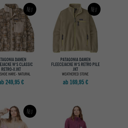
Neu
Neu
TAGONIA DAMEN
PATAGONIA DAMEN
EJACKE W'S CLASSIC
FLEECEJACKE W'S RETRO PILE
RETRO-X JKT
JKT
SHOE HARE- NATURAL
WEATHERED STONE
ab 249,95 €
ab 169,95 €
Neu