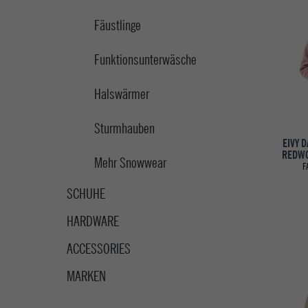
Fäustlinge
Funktionsunterwäsche
Halswärmer
Sturmhauben
EIVY 
REDWO
Mehr Snowwear
F
SCHUHE
HARDWARE
ACCESSORIES
MARKEN