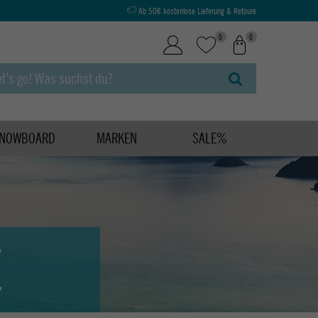
Ab 50€ kostenlose Lieferung & Retoure
0
0
NOWBOARD
MARKEN
SALE%
E