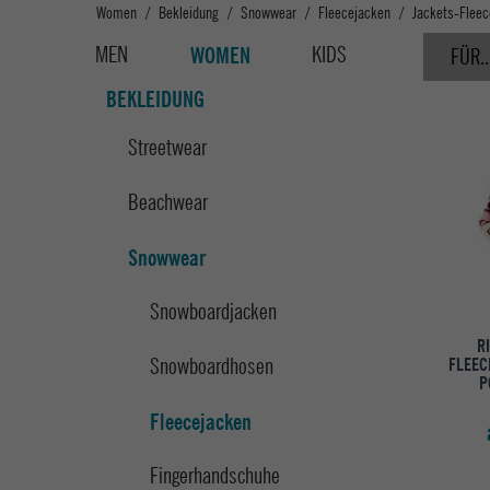
Women
Bekleidung
Snowwear
Fleecejacken
Jackets-Fleec
MEN
KIDS
WOMEN
FÜR..
BEKLEIDUNG
Streetwear
Beachwear
Snowwear
Snowboardjacken
R
Snowboardhosen
FLEEC
P
Fleecejacken
Fingerhandschuhe