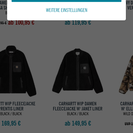
DAMEN FLEECEJACKE
EIVY DAMEN FLEECEJACKE
EIVY 
A SHERPA JACKET
VERSA SHERPA JACKET
VE
WEITERE EINSTELLUNGEN
BROWN
SAND
ab 100,95 €
ab 119,95 €
,95 €
TT WIP FLEECEJACKE
CARHARTT WIP DAMEN
CARHAR
PRENTIS LINER
FLEECEJACKE W' JANET LINER
W' ELL
BLACK / BLACK
BLACK / BLACK
WILD 
169,95 €
ab 149,95 €
UVP 1