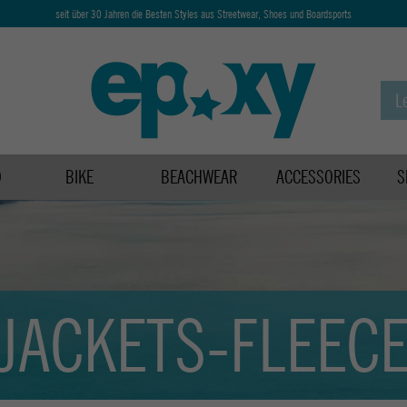
seit über 30 Jahren die Besten Styles aus Streetwear, Shoes und Boardsports
D
BIKE
BEACHWEAR
ACCESSORIES
S
JACKETS-FLEEC