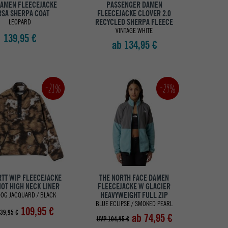
DAMEN FLEECEJACKE
PASSENGER DAMEN
RSA SHERPA COAT
FLEECEJACKE CLOVER 2.0
RECYCLED SHERPA FLEECE
LEOPARD
VINTAGE WHITE
139,95 €
ab 134,95 €
-21%
-29%
TT WIP FLEECEJACKE
THE NORTH FACE DAMEN
IOT HIGH NECK LINER
FLEECEJACKE W GLACIER
HEAVYWEIGHT FULL ZIP
DOG JACQUARD / BLACK
BLUE ECLIPSE / SMOKED PEARL
109,95 €
39,95 €
ab 74,95 €
UVP 104,95 €