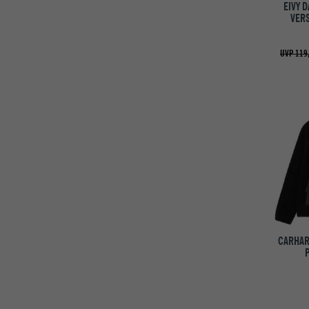
EIVY 
VERS
UVP 119
CARHAR