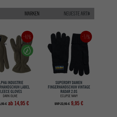
MARKEN
-40%
-57%
LPHA INDUSTRIE
SUPERDRY DAMEN
RHANDSCHUH LABEL
FINGERHANDSCHUH VINTAGE
FLEECE GLOVES
RADAR 2.0S
DARK OLIVE
ECLIPSE NAVY
ab 14,95 €
9,95 €
,95 €
UVP 22,95 €