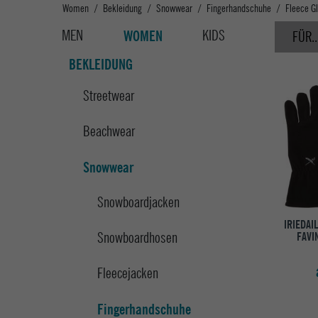
Women
Bekleidung
Snowwear
Fingerhandschuhe
Fleece G
MEN
KIDS
WOMEN
FÜR..
BEKLEIDUNG
Streetwear
Beachwear
Snowwear
Snowboardjacken
IRIEDAI
Snowboardhosen
FAVI
Fleecejacken
Fingerhandschuhe