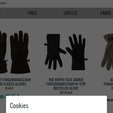
loves
.
PREIS
GRÖSSE
FARBE
LY FINGERHANDSCHUH
THE NORTH FACE DAMEN
A
NG FLEECE GLOVES
FINGERHANDSCHUH W' ETIP
FINGE
RECYCLED GLOVE
BLACK
TNF BLACK
ab 29,95 €
ab 44,95 €
UVP 24
Cookies