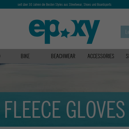
seit über 30 Jahren die Besten Styles aus Streetwear, Shoes und Boardsports
D
BIKE
BEACHWEAR
ACCESSORIES
S
FLEECE GLOVES