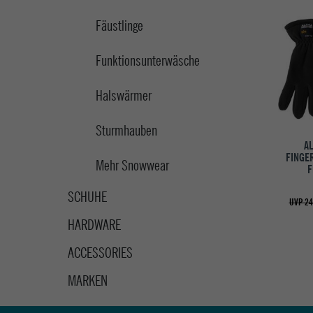
Fäustlinge
Funktionsunterwäsche
Halswärmer
Sturmhauben
AL
FINGE
Mehr Snowwear
F
SCHUHE
UVP 24
HARDWARE
ACCESSORIES
MARKEN