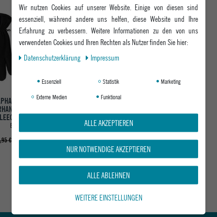
Wir nutzen Cookies auf unserer Website. Einige von diesen sind
-40%
essenziell, während andere uns helfen, diese Website und Ihre
Erfahrung zu verbessern. Weitere Informationen zu den von uns
verwendeten Cookies und Ihren Rechten als Nutzer finden Sie hier:
Daten­schutz­erklärung
Impressum
Essenziell
Statistik
Marketing
Externe Medien
Funktional
PHA INDUSTRIE
CARHARTT WIP
RHANDSCHUH LABEL
FINGERHANDSCHUH WATCH
LEECE GLOVES
GLOVES
ALLE AKZEPTIEREN
BLACK
BLACK
ab 14,95 €
ab 29,95 €
,95 €
NUR NOTWENDIGE AKZEPTIEREN
ALLE ABLEHNEN
WEITERE EINSTELLUNGEN