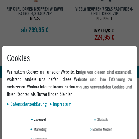
RIP CURL DAMEN NEOPREN W' DAWN
VISSLA NEOPREN 7 SEAS RADITUDE 4-
PATROL 4/3 BACK ZIP
3 FULL CHEST ZIP
BLACK
NIG-NIGHT
ab 299,95 €
UVP 314,95 €
224,95 €
Cookies
Abholung in den Epoxy Stores
Kauf auf Rechnung
Whatsapp Support
Wir nutzen Cookies auf unserer Website. Einige von diesen sind essenziell,
während andere uns helfen, diese Website und Ihre Erfahrung zu
HILFE UND BERATUNG
verbessern. Weitere Informationen zu den von uns verwendeten Cookies und
Ihren Rechten als Nutzer finden Sie hier:
Beratung
INFO & KONTAKT
Daten­schutz­erklärung
Impressum
Zahlung & Versand
+49 991 3831077
Retoure
ABOUT EPOXY
Essenziell
Statistik
Montag - Freitag: 8:00 - 18:00
Gutscheine
Jobs
Samstag: 10:00 - 17:00
Marketing
Externe Medien
EPOXY STORES
Click & Collect
We Care - Wiederverwendete Verpackungen