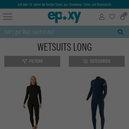
seit über 30 Jahren die Besten Styles aus Streetwear, Shoes und Boardsports
0
WETSUITS LONG
FILTERN
KATEGORIEN