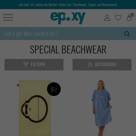
seit über 30 Jahren die Besten Styles aus Streetwear, Shoes und Boardsports
0
SPECIAL BEACHWEAR
FILTERN
KATEGORIEN
Neu