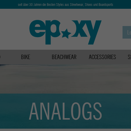
seit über 30 Jahren die Besten Styles aus Streetwear, Shoes und Boardsports
D
BIKE
BEACHWEAR
ACCESSORIES
S
ANALOGS