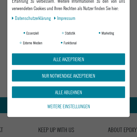
Erfahrung zu verbessern. Weitere Informationen zu den von uns
verwendeten Cookies und Ihren Rechten als Nutzer finden Sie hier:
Daten­schutz­erklärung
Impressum
Essenziell
Statistik
Marketing
Externe Medien
Funktional
ALLE AKZEPTIEREN
NUR NOTWENDIGE AKZEPTIEREN
ALLE ABLEHNEN
Kauf auf Rechnung
WEITERE EINSTELLUNGEN
KT
KEEP UP WITH US
ABOUT EPOXY