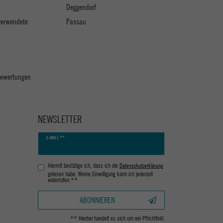
Deggendorf
verwendete
Passau
 Bewertungen
NEWSLETTER
Newsletter
E-MAIL **
Honig
Hiermit bestätige ich, dass ich die
Daten­schutz­erklärung
gelesen habe. Meine Einwilligung kann ich jederzeit
widerrufen.**
ABONNIEREN
** Hierbei handelt es sich um ein Pflichtfeld.