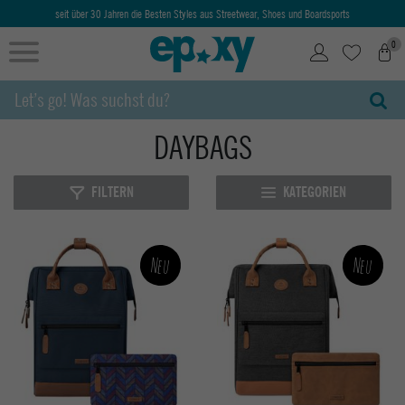
seit über 30 Jahren die Besten Styles aus Streetwear, Shoes und Boardsports
0
DAYBAGS
FILTERN
KATEGORIEN
Neu
Neu