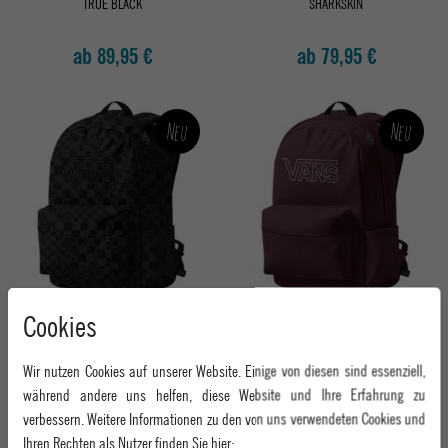
TRUE BLACK
SHARKSKIN
ab 89,95 €
ab 79,95 €
Neu
Neu
VANS RUCKSACK OLD SKOOL FLYING V
VANS RUCKSACK OLD SKOOL FLYING V
Cookies
BACKPACK
BACKPACK
BLACK
PORT ROYALE
Wir nutzen Cookies auf unserer Website. Einige von diesen sind essenziell,
ab 37,95 €
ab 37,95 €
während andere uns helfen, diese Website und Ihre Erfahrung zu
verbessern. Weitere Informationen zu den von uns verwendeten Cookies und
Ihren Rechten als Nutzer finden Sie hier: