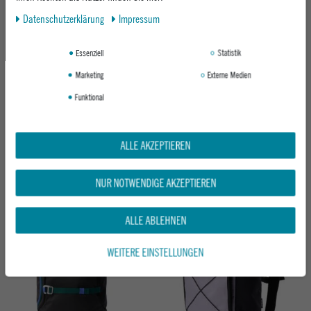
Neu
Neu
Daten­schutz­erklärung
Impressum
Essenziell
Statistik
Marketing
Externe Medien
Funktional
VANS RUCKSACK OLD SKOOL FLYING V
RIP CURL DAMEN RUCKSACK DOME
ALLE AKZEPTIEREN
BACKPACK
18L CORD
BLACK / ASPHALT
BLACK
ab 37,95 €
39,95 €
NUR NOTWENDIGE AKZEPTIEREN
ALLE ABLEHNEN
Neu
WEITERE EINSTELLUNGEN