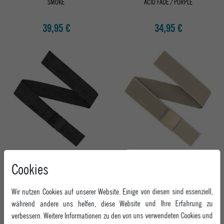
SMOKE
ACID FADE / PURPLE
39,95 €
34,95 €
ARCADE TEXTILGÜRTEL ATLAS SLIM
ARCADE TEXTILGÜRTEL ATLAS
Cookies
HEATHER BLACK
KHAKI
34,95 €
34,95 €
Wir nutzen Cookies auf unserer Website. Einige von diesen sind essenziell,
während andere uns helfen, diese Website und Ihre Erfahrung zu
verbessern. Weitere Informationen zu den von uns verwendeten Cookies und