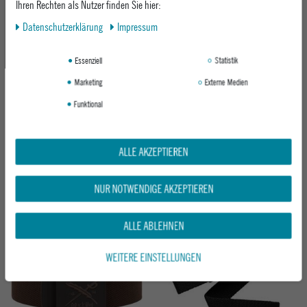
Ihren Rechten als Nutzer finden Sie hier:
Daten­schutz­erklärung
Impressum
Essenziell
Statistik
Marketing
Externe Medien
Funktional
ARCADE TEXTILGÜRTEL MOMENTUM
ARCADE TEXTILGÜRTEL OUT OF RANGE
BLACK
IVY GREEN
ALLE AKZEPTIEREN
44,95 €
ab 34,95 €
NUR NOTWENDIGE AKZEPTIEREN
ALLE ABLEHNEN
Neu
WEITERE EINSTELLUNGEN