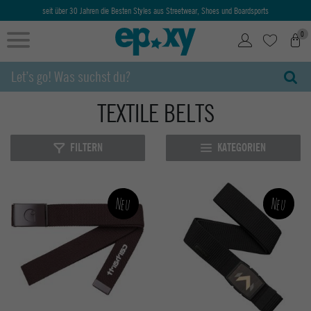
seit über 30 Jahren die Besten Styles aus Streetwear, Shoes und Boardsports
0
TEXTILE BELTS
FILTERN
KATEGORIEN
Neu
Neu