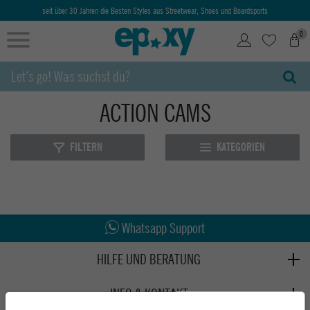
seit über 30 Jahren die Besten Styles aus Streetwear, Shoes und Boardsports
0
ACTION CAMS
FILTERN
KATEGORIEN
Abholung in den Epoxy Stores
Kauf auf Rechnung
Whatsapp Support
HILFE UND BERATUNG
Beratung
INFO & KONTAKT
Zahlung & Versand