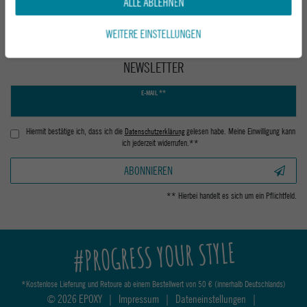
ALLE ABLEHNEN
WEITERE EINSTELLUNGEN
NEWSLETTER
Newsletter
E-MAIL **
Honig
Hiermit bestätige ich, dass ich die
Daten­schutz­erklärung
gelesen habe. Meine Einwilligung kann
ich jederzeit widerrufen.**
ABONNIEREN
** Hierbei handelt es sich um ein Pflichtfeld.
#PROGRESS YOUR STYLE
*Kostenlose Lieferung und Retoure ab einem Bestellwert von 50 € (innerhalb Deutschlands)
© 2026 EPOXY
|
Impressum
|
Dateneinstellungen
|