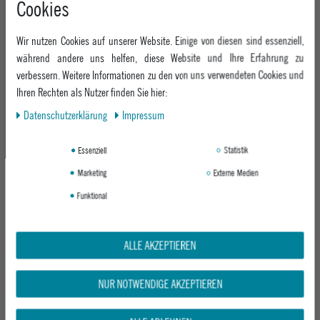
Cookies
+49 991 3831077
Retoure
ABOUT EPOXY
Montag - Freitag: 8:00 - 18:00
Gutscheine
Wir nutzen Cookies auf unserer Website. Einige von diesen sind essenziell,
Jobs
Samstag: 10:00 - 17:00
EPOXY STORES
Click & Collect
während andere uns helfen, diese Website und Ihre Erfahrung zu
We Care - Wiederverwendete Verpackungen
verbessern. Weitere Informationen zu den von uns verwendeten Cookies und
Deggendorf
Verleih
KEEP UP WITH US
Ihren Rechten als Nutzer finden Sie hier:
Whatsapp
Passau
Epoxy Guides
Daten­schutz­erklärung
Impressum
Facebook
Kontaktformular
ZAHLUNG
Zur Echtheit der Bewertungen
Twitter
Essenziell
Statistik
Instagram
Marketing
Externe Medien
Youtube
Funktional
VERSAND
ALLE AKZEPTIEREN
NUR NOTWENDIGE AKZEPTIEREN
GEPRÜFTE SICHERHEIT