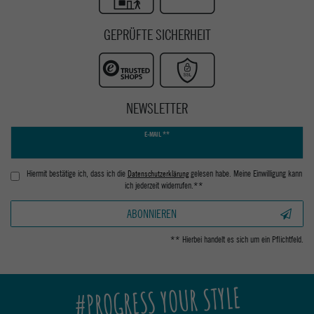
GEPRÜFTE SICHERHEIT
NEWSLETTER
Newsletter
E-MAIL **
Honig
Hiermit bestätige ich, dass ich die
Daten­schutz­erklärung
gelesen habe. Meine Einwilligung kann
ich jederzeit widerrufen.**
ABONNIEREN
** Hierbei handelt es sich um ein Pflichtfeld.
#PROGRESS YOUR STYLE