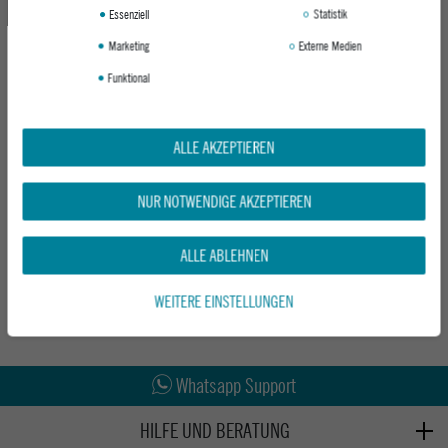
Essenziell
Statistik
Marketing
Externe Medien
Funktional
ALLE AKZEPTIEREN
FCS SURF TASCHE CLASSIC COVER
SHORTBOARD
NUR NOTWENDIGE AKZEPTIEREN
ALPINE
UVP 69,95 €
ALLE ABLEHNEN
66,45 €
WEITERE EINSTELLUNGEN
Abholung in den Epoxy Stores
Kauf auf Rechnung
Whatsapp Support
HILFE UND BERATUNG