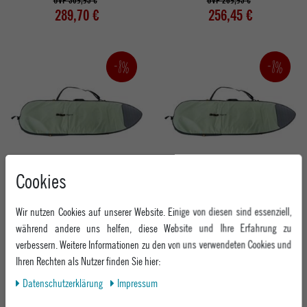
UVP 309,95 €
UVP 269,95 €
289,70 €
256,45 €
-8%
-8%
Cookies
FCS SURF TASCHE DAY RUNNER MID
FCS SURF TASCHE DAY RUNNER
LENGTH
SHORTBOARD
Wir nutzen Cookies auf unserer Website. Einige von diesen sind essenziell,
ALPINE
ALPINE
während andere uns helfen, diese Website und Ihre Erfahrung zu
UVP 169,95 €
UVP 139,95 €
verbessern. Weitere Informationen zu den von uns verwendeten Cookies und
156,70 €
129,15 €
Ihren Rechten als Nutzer finden Sie hier:
Daten­schutz­erklärung
Impressum
-5%