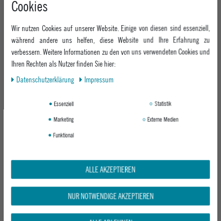
Cookies
+49 991 3831077
Retoure
ABOUT EPOXY
Montag - Freitag: 8:00 - 18:00
Gutscheine
Wir nutzen Cookies auf unserer Website. Einige von diesen sind essenziell,
Jobs
Samstag: 10:00 - 17:00
EPOXY STORES
Click & Collect
während andere uns helfen, diese Website und Ihre Erfahrung zu
We Care - Wiederverwendete Verpackungen
verbessern. Weitere Informationen zu den von uns verwendeten Cookies und
Deggendorf
Verleih
KEEP UP WITH US
Ihren Rechten als Nutzer finden Sie hier:
Whatsapp
Passau
Epoxy Guides
Daten­schutz­erklärung
Impressum
Facebook
Kontaktformular
ZAHLUNG
Zur Echtheit der Bewertungen
Twitter
Essenziell
Statistik
Instagram
Marketing
Externe Medien
Youtube
Funktional
VERSAND
ALLE AKZEPTIEREN
NUR NOTWENDIGE AKZEPTIEREN
GEPRÜFTE SICHERHEIT