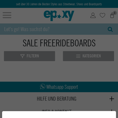
seit über 30 Jahren die Besten Styles aus Streetwear, Shoes und Boardsports
0
SALE FREERIDEBOARDS
FILTERN
KATEGORIEN
Abholung in den Epoxy Stores
Kauf auf Rechnung
Whatsapp Support
HILFE UND BERATUNG
Beratung
INFO & KONTAKT
Zahlung & Versand