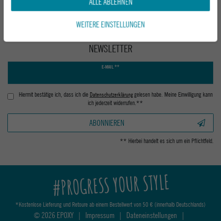
ALLE ABLEHNEN
WEITERE EINSTELLUNGEN
NEWSLETTER
Newsletter
E-MAIL **
Honig
Hiermit bestätige ich, dass ich die
Daten­schutz­erklärung
gelesen habe. Meine Einwilligung kann
ich jederzeit widerrufen.**
ABONNIEREN
** Hierbei handelt es sich um ein Pflichtfeld.
#PROGRESS YOUR STYLE
*Kostenlose Lieferung und Retoure ab einem Bestellwert von 50 € (innerhalb Deutschlands)
© 2026 EPOXY
|
Impressum
|
Dateneinstellungen
|