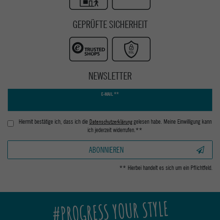
GEPRÜFTE SICHERHEIT
NEWSLETTER
Newsletter
E-MAIL **
Honig
Hiermit bestätige ich, dass ich die
Daten­schutz­erklärung
gelesen habe. Meine Einwilligung kann
ich jederzeit widerrufen.**
ABONNIEREN
** Hierbei handelt es sich um ein Pflichtfeld.
#PROGRESS YOUR STYLE