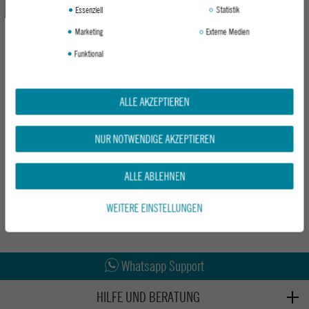
Essenziell
Statistik
Marketing
Externe Medien
Funktional
ALLE AKZEPTIEREN
ROXY DAMEN MAXIKLEID SEASHELL
RIP CURL DAMEN MAXIKLEID
SONG
PREMIUM SURF LONG DRESS
NUR NOTWENDIGE AKZEPTIEREN
PARCHMENT
9328 BRIGHT YELLOW
UVP 84,95 €
UVP 69,95 €
ALLE ABLEHNEN
39,95 €
34,95 €
WEITERE EINSTELLUNGEN
Abholung in den Epoxy Stores
Kauf auf Rechnung
Whatsapp Support
HILFE UND BERATUNG