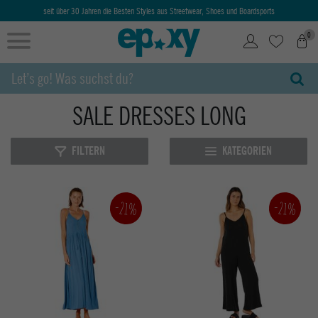
seit über 30 Jahren die Besten Styles aus Streetwear, Shoes und Boardsports
0
SALE DRESSES LONG
FILTERN
KATEGORIEN
-21%
-21%