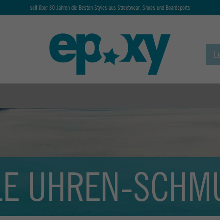
seit über 30 Jahren die Besten Styles aus Streetwear, Shoes und Boardsports
LE UHREN-SCHM