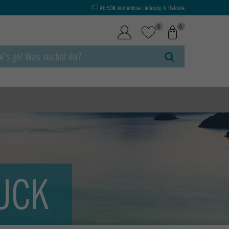
Ab 50€ kostenlose Lieferung & Retoure
0
0
UCK