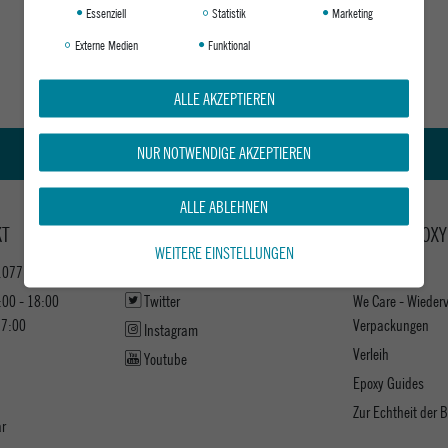
Essenziell
Statistik
Marketing
Externe Medien
Funktional
ALLE AKZEPTIEREN
NUR NOTWENDIGE AKZEPTIEREN
Kauf auf Rechnung
ALLE ABLEHNEN
KT
KEEP UP WITH US
ABOUT EPOXY
WEITERE EINSTELLUNGEN
1077
Facebook
Jobs
:00 - 18:00
Twitter
We Care - Wieder
17:00
Verpackungen
Instagram
Verleih
Youtube
Epoxy Guides
Zur Echtheit der
ar