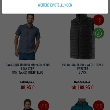
ab 59,95 €
64,95 €
WEITERE EINSTELLUNGEN
-9%
PATAGONIA HERREN KURZARMHEMD
PATAGONIA HERREN WESTE DOWN
BACK STEP
SWEATER
TINY ISLANDS UTILITY BLUE
BLACK
UVP 84,95 €
UVP 219,95 €
69,95 €
ab 199,95 €
-20%
-20%