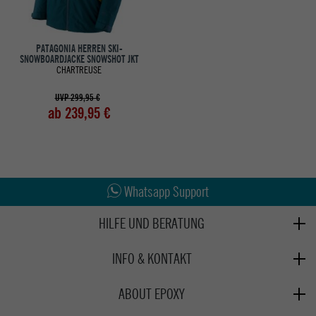
PATAGONIA HERREN SKI-
SNOWBOARDJACKE SNOWSHOT JKT
CHARTREUSE
UVP 299,95 €
ab 239,95 €
Abholung in den Epoxy Stores
Whatsapp Support
Kauf auf Rechnung
HILFE UND BERATUNG
Beratung
INFO & KONTAKT
Zahlung & Versand
+49 991 3831077
Retoure
ABOUT EPOXY
Montag - Freitag: 8:00 - 18:00
Gutscheine