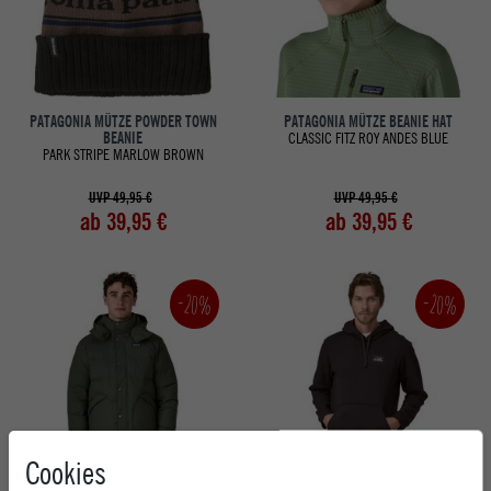
PATAGONIA MÜTZE POWDER TOWN
PATAGONIA MÜTZE BEANIE HAT
BEANIE
CLASSIC FITZ ROY ANDES BLUE
PARK STRIPE MARLOW BROWN
UVP 49,95 €
UVP 49,95 €
ab 39,95 €
ab 39,95 €
-20%
-20%
Cookies