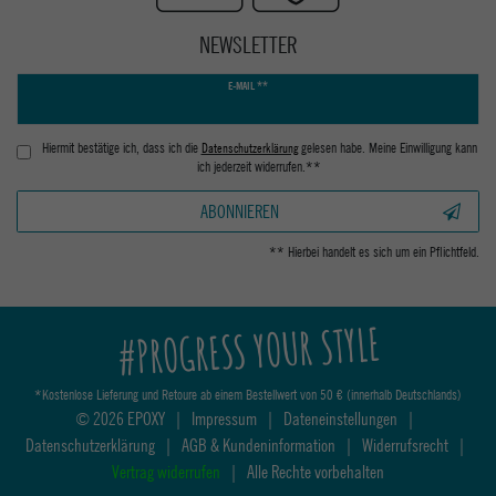
NEWSLETTER
Newsletter
E-MAIL **
Honig
Hiermit bestätige ich, dass ich die
Daten­schutz­erklärung
gelesen habe. Meine Einwilligung kann
ich jederzeit widerrufen.**
ABONNIEREN
** Hierbei handelt es sich um ein Pflichtfeld.
#PROGRESS YOUR STYLE
*Kostenlose Lieferung und Retoure ab einem Bestellwert von 50 € (innerhalb Deutschlands)
© 2026 EPOXY
|
Impressum
|
Dateneinstellungen
|
Datenschutzerklärung
|
AGB & Kundeninformation
|
Widerrufsrecht
|
Vertrag widerrufen
|
Alle Rechte vorbehalten