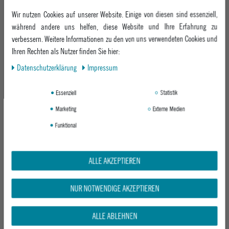
PATAGONIA HERREN WINTERJACKE M'S
PATAGONIA HERREN HOODIE M'S '73
Wir nutzen Cookies auf unserer Website. Einige von diesen sind essenziell,
DOWNDRIFT JKT
SKYLINE UPRISAL HOODY
OLD GROWTH GREEN
INK BLACK
während andere uns helfen, diese Website und Ihre Erfahrung zu
verbessern. Weitere Informationen zu den von uns verwendeten Cookies und
UVP 349,95 €
UVP 99,95 €
Ihren Rechten als Nutzer finden Sie hier:
ab 279,95 €
ab 79,95 €
Daten­schutz­erklärung
Impressum
-25%
-19%
Essenziell
Statistik
Marketing
Externe Medien
Funktional
ALLE AKZEPTIEREN
PATAGONIA HERREN KURZARMHEMD
PATAGONIA HERREN BOARDSHORT M'S
NUR NOTWENDIGE AKZEPTIEREN
M'S GO TO SHIRT
FUNHOGGERS SHORTS
LUPINE TRAIL - BEESWAX TAN
QUILTY FITZ - HEARTLEAF GREEN
ALLE ABLEHNEN
UVP 79,95 €
UVP 79,95 €