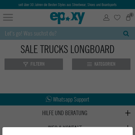
seit über 30 Jahren die Besten Styles aus Streetwear, Shoes und Boardsports
0
SALE TRUCKS LONGBOARD
FILTERN
KATEGORIEN
Abholung in den Epoxy Stores
Kauf auf Rechnung
Whatsapp Support
HILFE UND BERATUNG
Beratung
INFO & KONTAKT
Zahlung & Versand