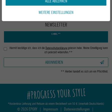
ALLE ABLEHNEN
WEITERE EINSTELLUNGEN
NEWSLETTER
Newsletter
E-MAIL **
Honig
Hiermit bestätige ich, dass ich die
Daten­schutz­erklärung
gelesen habe. Meine Einwilligung kann
ich jederzeit widerrufen.**
ABONNIEREN
** Hierbei handelt es sich um ein Pflichtfeld.
#PROGRESS YOUR STYLE
*Kostenlose Lieferung und Retoure ab einem Bestellwert von 50 € (innerhalb Deutschlands)
© 2026 EPOXY
|
Impressum
|
Dateneinstellungen
|