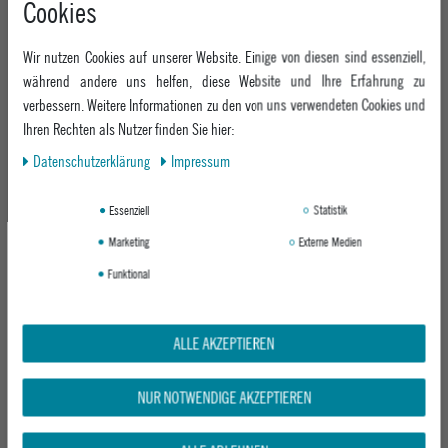
Cookies
+49 991 3831077
Retoure
ABOUT EPOXY
Montag - Freitag: 8:00 - 18:00
Gutscheine
Wir nutzen Cookies auf unserer Website. Einige von diesen sind essenziell,
Jobs
Samstag: 10:00 - 17:00
EPOXY STORES
Click & Collect
während andere uns helfen, diese Website und Ihre Erfahrung zu
We Care - Wiederverwendete Verpackungen
verbessern. Weitere Informationen zu den von uns verwendeten Cookies und
Deggendorf
Verleih
KEEP UP WITH US
Ihren Rechten als Nutzer finden Sie hier:
Whatsapp
Passau
Epoxy Guides
Daten­schutz­erklärung
Impressum
Facebook
Kontaktformular
ZAHLUNG
Zur Echtheit der Bewertungen
Twitter
Essenziell
Statistik
Instagram
Marketing
Externe Medien
Youtube
Funktional
VERSAND
ALLE AKZEPTIEREN
NUR NOTWENDIGE AKZEPTIEREN
GEPRÜFTE SICHERHEIT