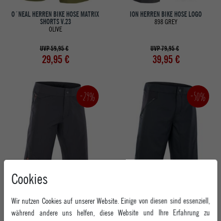
O´NEAL HERREN BIKE HOSE MATRIX
ION HERREN BIKE HOSE LOGO
SHORTS V.23
898 GREY
OLIVE
UVP 59,95 €
UVP 79,95 €
29,95 €
39,95 €
-50%
-29%
Cookies
ION HERREN BIKE HOSE BIKESHORTS
ION HERREN BIKE HOSE BIKESHORTS
SCRUB AMP
TRAZE X
Wir nutzen Cookies auf unserer Website. Einige von diesen sind essenziell,
900 BLACK
900 BLACK
während andere uns helfen, diese Website und Ihre Erfahrung zu