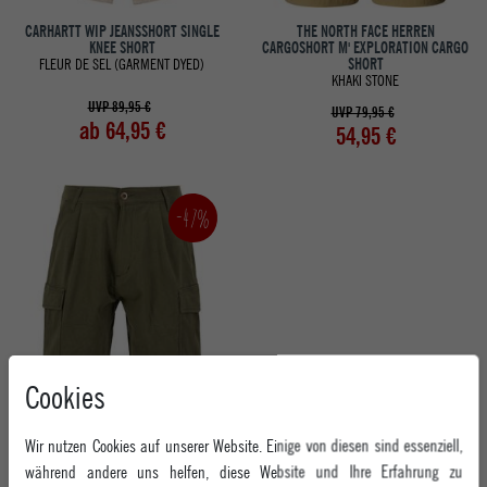
CARHARTT WIP JEANSSHORT SINGLE
THE NORTH FACE HERREN
KNEE SHORT
CARGOSHORT M' EXPLORATION CARGO
FLEUR DE SEL (GARMENT DYED)
SHORT
KHAKI STONE
UVP 89,95 €
UVP 79,95 €
ab 64,95 €
54,95 €
-47%
Cookies
ALPHA INDUSTRIES HERREN
CARGOSHORT AIRCRAFT
Wir nutzen Cookies auf unserer Website. Einige von diesen sind essenziell,
DARK OLIVE
während andere uns helfen, diese Website und Ihre Erfahrung zu