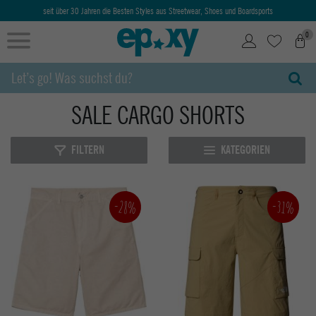
seit über 30 Jahren die Besten Styles aus Streetwear, Shoes und Boardsports
0
SALE CARGO SHORTS
FILTERN
KATEGORIEN
-28%
-31%