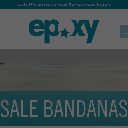
seit über 30 Jahren die Besten Styles aus Streetwear, Shoes und Boardsports
SALE BANDANA