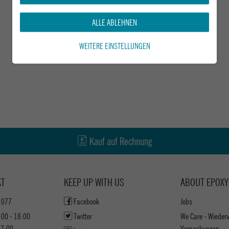
ALLE ABLEHNEN
WEITERE EINSTELLUNGEN
Kauf auf Rechnung
KT
KEEP UP WITH US
ABOUT EPOXY
1077
Facebook
Jobs
:00 - 18:00
Twitter
We Care - Wieder
17:00
Verpackungen