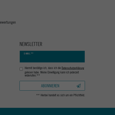
 Bewertungen
NEWSLETTER
Newsletter
E-MAIL **
Honig
Hiermit bestätige ich, dass ich die
Daten­schutz­erklärung
gelesen habe. Meine Einwilligung kann ich jederzeit
widerrufen.**
ABONNIEREN
** Hierbei handelt es sich um ein Pflichtfeld.