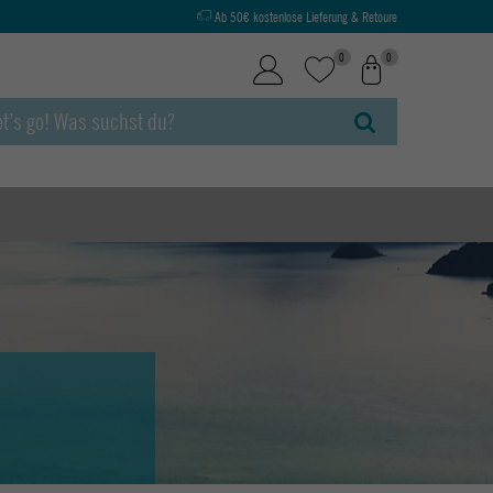
Ab 50€ kostenlose Lieferung & Retoure
0
0
S