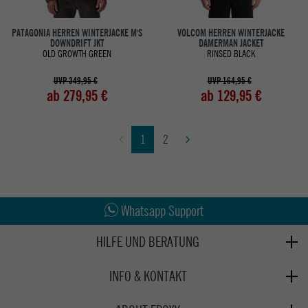
PATAGONIA HERREN WINTERJACKE M'S
VOLCOM HERREN WINTERJACKE
DOWNDRIFT JKT
DAMERMAN JACKET
OLD GROWTH GREEN
RINSED BLACK
UVP 349,95 €
UVP 164,95 €
ab 279,95 €
ab 129,95 €
1
2
Abholung in den Epoxy Stores
Kauf auf Rechnung
Whatsapp Support
HILFE UND BERATUNG
Beratung
INFO & KONTAKT
Zahlung & Versand
+49 991 3831077
Retoure