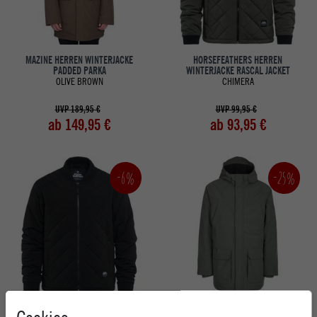
MAZINE HERREN WINTERJACKE
HORSEFEATHERS HERREN
PADDED PARKA
WINTERJACKE RASCAL JACKET
OLIVE BROWN
CHIMERA
UVP 189,95 €
UVP 99,95 €
ab 149,95 €
ab 93,95 €
-25%
-6%
HORSEFEATHERS HERREN
IRIEDAILY HERREN WINTERJACKE