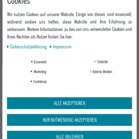
Cookies
WINTERJACKE RASCAL JACKET
NILAS PARKA
BLACK
DARK JUNGLE
Wir nutzen Cookies auf unserer Website. Einige von diesen sind essenziell,
UVP 99,95 €
UVP 199,95 €
während andere uns helfen, diese Website und Ihre Erfahrung zu
ab 93,95 €
ab 149,95 €
verbessern. Weitere Informationen zu den von uns verwendeten Cookies und
Ihren Rechten als Nutzer finden Sie hier:
Daten­schutz­erklärung
Impressum
-17%
Neu
Essenziell
Statistik
Marketing
Externe Medien
Funktional
ALLE AKZEPTIEREN
IRIEDAILY HERREN FLEECEJACKE
CARHARTT WIP WINTERJACKE OG
TRAPAS JACKET
CHORE COAT
DARK COFFEE
HAMILTON BROWN / TOBACCO (STONE
CANVAS)
NUR NOTWENDIGE AKZEPTIEREN
UVP 149,95 €
UVP 239,95 €
104,95 €
ab 199,95 €
ALLE ABLEHNEN