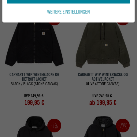
WEITERE EINSTELLUNGEN
-20%
-20%
CARHARTT WIP WINTERJACKE OG
CARHARTT WIP WINTERJACKE OG
DETROIT JACKET
ACTIVE JACKET
BLACK / BLACK (STONE CANVAS)
OLIVE (STONE CANVAS)
UVP 249,95 €
UVP 249,95 €
199,95 €
ab 199,95 €
-20%
-5%