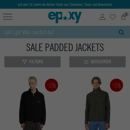
seit über 30 Jahren die Besten Styles aus Streetwear, Shoes und Boardsports
0
SALE PADDED JACKETS
FILTERN
KATEGORIEN
-33%
-21%