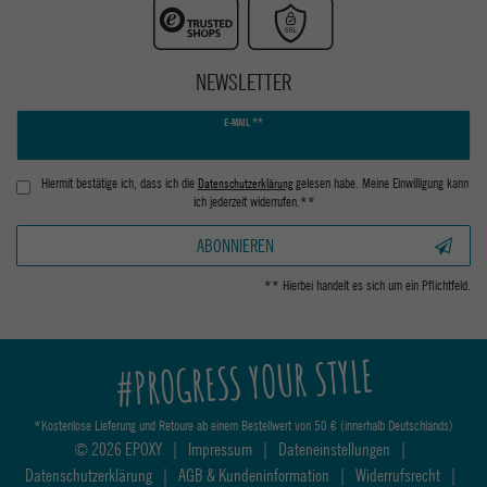
NEWSLETTER
Newsletter
E-MAIL **
Honig
Hiermit bestätige ich, dass ich die
Daten­schutz­erklärung
gelesen habe. Meine Einwilligung kann
ich jederzeit widerrufen.**
ABONNIEREN
** Hierbei handelt es sich um ein Pflichtfeld.
#PROGRESS YOUR STYLE
*Kostenlose Lieferung und Retoure ab einem Bestellwert von 50 € (innerhalb Deutschlands)
© 2026 EPOXY
|
Impressum
|
Dateneinstellungen
|
Datenschutzerklärung
|
AGB & Kundeninformation
|
Widerrufsrecht
|