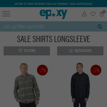
seit über 30 Jahren die Besten Styles aus Streetwear, Shoes und Boardsports
0
SALE SHIRTS LONGSLEEVE
FILTERN
KATEGORIEN
-22%
-29%