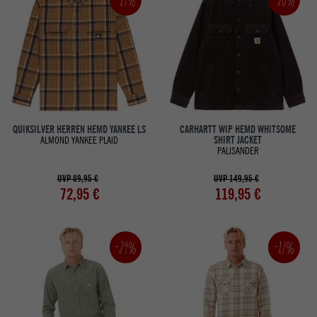
QUIKSILVER HERREN HEMD YANKEE LS
CARHARTT WIP HEMD WHITSOME
ALMOND YANKEE PLAID
SHIRT JACKET
PALISANDER
UVP 89,95 €
UVP 149,95 €
72,95 €
119,95 €
-29%
-17%