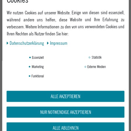
STRETCH OVERSHIRT
FLANNEL
BARK CAMO
WHITECAP
Wir nutzen Cookies auf unserer Website. Einige von diesen sind essenziell,
UVP 109,95 €
UVP 69,95 €
während andere uns helfen, diese Website und Ihre Erfahrung zu
ab 87,95 €
ab 49,95 €
verbessern. Weitere Informationen zu den von uns verwendeten Cookies und
Ihren Rechten als Nutzer finden Sie hier:
Daten­schutz­erklärung
Impressum
-32%
-33%
Essenziell
Statistik
Marketing
Externe Medien
Funktional
ALLE AKZEPTIEREN
VOLCOM HERREN HEMD FA JJ VILLARD
VOLCOM HERREN HEMD FOSTERED LS
LS
CACAO
RINSED BLACK
NUR NOTWENDIGE AKZEPTIEREN
UVP 94,95 €
UVP 89,95 €
64,95 €
59,95 €
ALLE ABLEHNEN