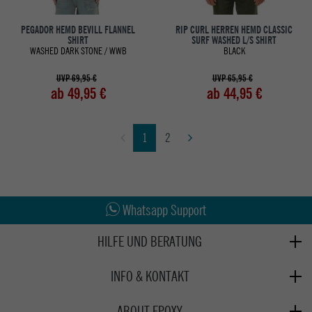
PEGADOR HEMD BEVILL FLANNEL
RIP CURL HERREN HEMD CLASSIC
SHIRT
SURF WASHED L/S SHIRT
WASHED DARK STONE / WWB
BLACK
UVP 69,95 €
UVP 65,95 €
ab 49,95 €
ab 44,95 €
1
2
Abholung in den Epoxy Stores
Kauf auf Rechnung
Whatsapp Support
HILFE UND BERATUNG
Beratung
INFO & KONTAKT
Zahlung & Versand
+49 991 3831077
Retoure
ABOUT EPOXY