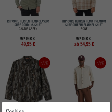
RIP CURL HERREN HEMD CLASSIC
RIP CURL HERREN HEMD PREMIUM
SURF CORD L/S SHIRT
SURF GRIFFIN FLANNEL SHIRT
CACTUS GREEN
BONE
UVP 69,95 €
UVP 65,95 €
49,95 €
ab 54,95 €
-20%
-29%
BRIXTON HERREN HEMD BUILDERS
BRIXTON HERREN HEMD HASTING LW
Cookies