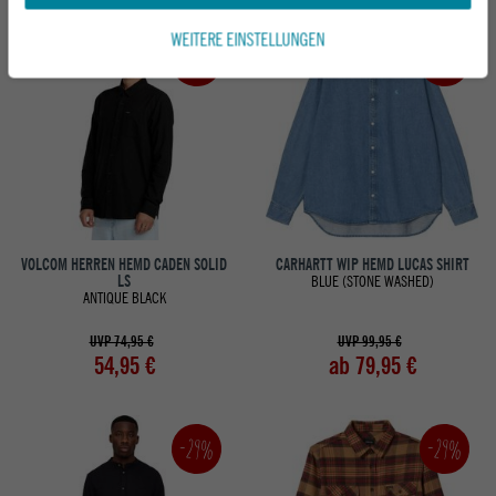
WEITERE EINSTELLUNGEN
-20%
-27%
VOLCOM HERREN HEMD CADEN SOLID
CARHARTT WIP HEMD LUCAS SHIRT
LS
BLUE (STONE WASHED)
ANTIQUE BLACK
UVP 74,95 €
UVP 99,95 €
54,95 €
ab 79,95 €
-29%
-29%