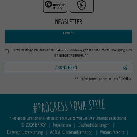
NEWSLETTER
Newsletter
E-MAIL **
Honig
Hiermit bestätige ich, dass ich die
Daten­schutz­erklärung
gelesen habe. Meine Einwilligung kann
ich jederzeit widerrufen.**
ABONNIEREN
** Hierbei handelt es sich um ein Pflichtfeld.
#PROGRESS YOUR STYLE
*Kostenlose Lieferung und Retoure ab einem Bestellwert von 50 € (innerhalb Deutschlands)
© 2026 EPOXY
|
Impressum
|
Dateneinstellungen
|
Datenschutzerklärung
|
AGB & Kundeninformation
|
Widerrufsrecht
|