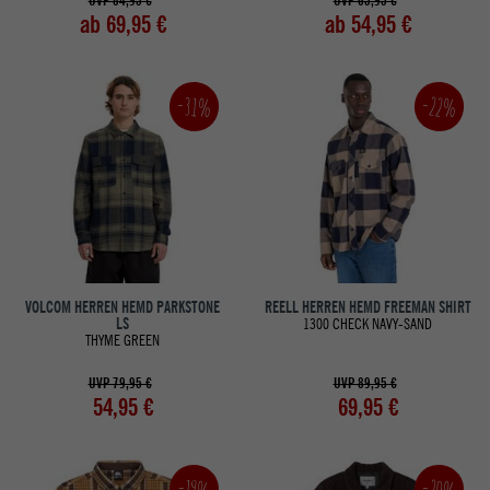
UVP 84,95 €
UVP 65,95 €
ab 69,95 €
ab 54,95 €
-22%
-31%
VOLCOM HERREN HEMD PARKSTONE
REELL HERREN HEMD FREEMAN SHIRT
LS
1300 CHECK NAVY-SAND
THYME GREEN
UVP 79,95 €
UVP 89,95 €
54,95 €
69,95 €
-20%
-19%