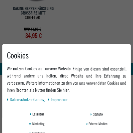
DAKINE HERREN FÄUSTLING
CROSSFIRE MITT
STREET ART
UVP 44,95 €
34,95 €
Cookies
Abholung in den Epoxy Stores
Kauf auf Rechnung
Whatsapp Support
Wir nutzen Cookies auf unserer Website. Einige von diesen sind essenziell,
während andere uns helfen, diese Website und Ihre Erfahrung zu
HILFE UND BERATUNG
verbessern. Weitere Informationen zu den von uns verwendeten Cookies und
Ihren Rechten als Nutzer finden Sie hier:
Beratung
INFO & KONTAKT
Daten­schutz­erklärung
Impressum
Zahlung & Versand
+49 991 3831077
Retoure
ABOUT EPOXY
Essenziell
Statistik
Montag - Freitag: 8:00 - 18:00
Gutscheine
Jobs
Samstag: 10:00 - 17:00
Marketing
Externe Medien
EPOXY STORES
Click & Collect
We Care - Wiederverwendete Verpackungen