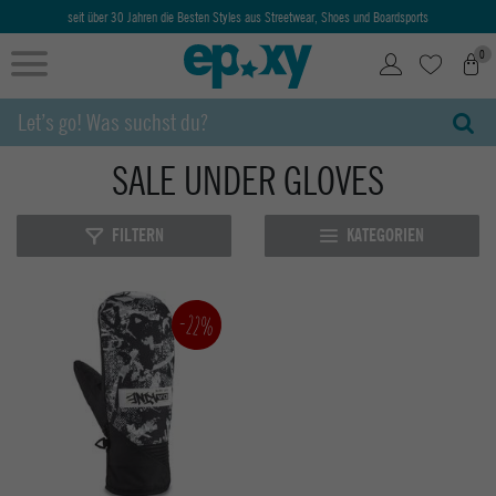
seit über 30 Jahren die Besten Styles aus Streetwear, Shoes und Boardsports
0
SALE UNDER GLOVES
FILTERN
KATEGORIEN
-22%