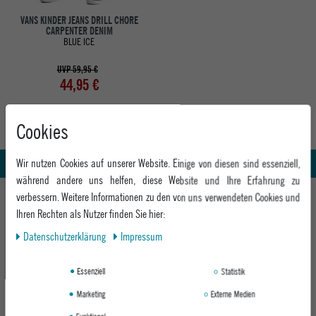
VANS KINDER JEANS DRILL CHORE
CARPENTER DENIM
BLUE ICE
UVP 59,95 €
44,95 €
Cookies
Abholung in den Epoxy Stores
Kauf auf Rechnung
Whatsapp Support
Wir nutzen Cookies auf unserer Website. Einige von diesen sind essenziell,
während andere uns helfen, diese Website und Ihre Erfahrung zu
HILFE UND BERATUNG
verbessern. Weitere Informationen zu den von uns verwendeten Cookies und
Ihren Rechten als Nutzer finden Sie hier:
Beratung
INFO & KONTAKT
Daten­schutz­erklärung
Impressum
Zahlung & Versand
+49 991 3831077
Retoure
ABOUT EPOXY
Essenziell
Statistik
Montag - Freitag: 8:00 - 18:00
Gutscheine
Jobs
Samstag: 10:00 - 17:00
Marketing
Externe Medien
EPOXY STORES
Click & Collect
We Care - Wiederverwendete Verpackungen