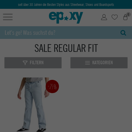
seit über 30 Jahren die Besten Styles aus Streetwear, Shoes und Boardsports
0
SALE REGULAR FIT
FILTERN
KATEGORIEN
-25%