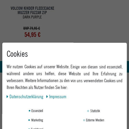
VOLCOM KINDER FLEECEJACKE
MUZZER FUZZAR ZIP
DARK PURPLE
UVP 79,95 €
54,95 €
Cookies
Abholung in den Epoxy Stores
Whatsapp Support
Kauf auf Rechnung
Wir nutzen Cookies auf unserer Website. Einige von diesen sind essenziell,
während andere uns helfen, diese Website und Ihre Erfahrung zu
HILFE UND BERATUNG
verbessern. Weitere Informationen zu den von uns verwendeten Cookies und
Ihren Rechten als Nutzer finden Sie hier:
Beratung
INFO & KONTAKT
Daten­schutz­erklärung
Impressum
Zahlung & Versand
+49 991 3831077
Retoure
ABOUT EPOXY
Essenziell
Statistik
Montag - Freitag: 8:00 - 18:00
Gutscheine
Jobs
Samstag: 10:00 - 17:00
Marketing
Externe Medien
EPOXY STORES
Click & Collect
We Care - Wiederverwendete Verpackungen