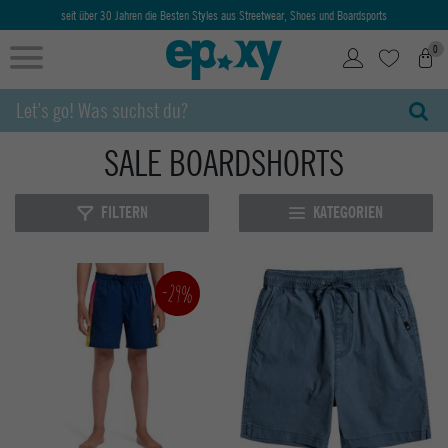
seit über 30 Jahren die Besten Styles aus Streetwear, Shoes und Boardsports
0
SALE BOARDSHORTS
FILTERN
KATEGORIEN
-29%