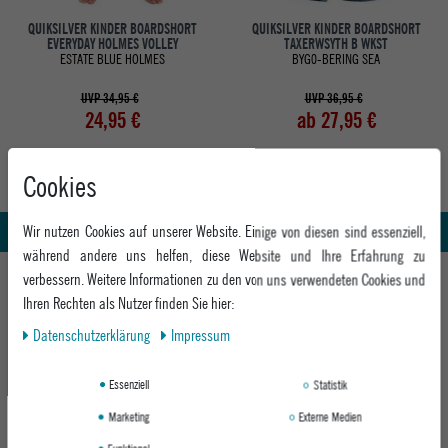
QUIKSILVER KINDER BOARDSHORT
QUIKSILVER KINDER BOARDSHORT
EVERYDAY HOLMES VOLLEY
TAXERWSYTH B WKST
ESTATE BLUE HOLMES
BYG0-BERING SEA
UVP 34,95 €
UVP 36,95 €
24,95 €
ab 27,95 €
Cookies
Abholung in den Epoxy Stores
Kauf auf Rechnung
Whatsapp Support
Wir nutzen Cookies auf unserer Website. Einige von diesen sind essenziell,
während andere uns helfen, diese Website und Ihre Erfahrung zu
HILFE UND BERATUNG
verbessern. Weitere Informationen zu den von uns verwendeten Cookies und
Ihren Rechten als Nutzer finden Sie hier:
Beratung
INFO & KONTAKT
Daten­schutz­erklärung
Impressum
Zahlung & Versand
+49 991 3831077
Retoure
ABOUT EPOXY
Essenziell
Statistik
Montag - Freitag: 8:00 - 18:00
Gutscheine
Jobs
Samstag: 10:00 - 17:00
Marketing
Externe Medien
EPOXY STORES
Click & Collect
We Care - Wiederverwendete Verpackungen