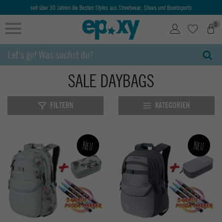
seit über 30 Jahren die Besten Styles aus Streetwear, Shoes und Boardsports
0
SALE DAYBAGS
FILTERN
KATEGORIEN
Neu
Neu