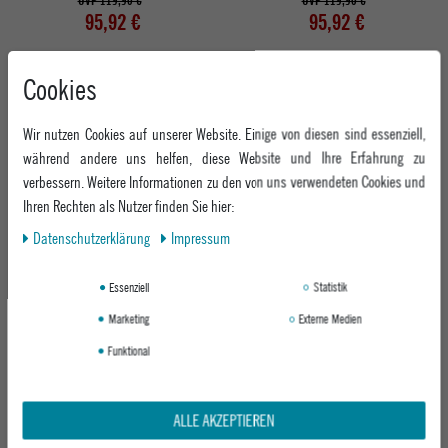
UVP 119,90 €
UVP 119,90 €
95,92 €
95,92 €
Cookies
Neu
Wir nutzen Cookies auf unserer Website. Einige von diesen sind essenziell,
während andere uns helfen, diese Website und Ihre Erfahrung zu
verbessern. Weitere Informationen zu den von uns verwendeten Cookies und
Ihren Rechten als Nutzer finden Sie hier:
Daten­schutz­erklärung
Impressum
FUTURE HERO SET INKL. PENCIL CASE
NITRO KINDER RUCKSACK BANDIT
Essenziell
Statistik
PLUS 3X GRATIS POSCA MARKER
PACK - GUNMETAL
Marketing
Externe Medien
UVP 119,90 €
UVP 89,95 €
Funktional
95,92 €
71,96 €
ALLE AKZEPTIEREN
Abholung in den Epoxy Stores
Kauf auf Rechnung