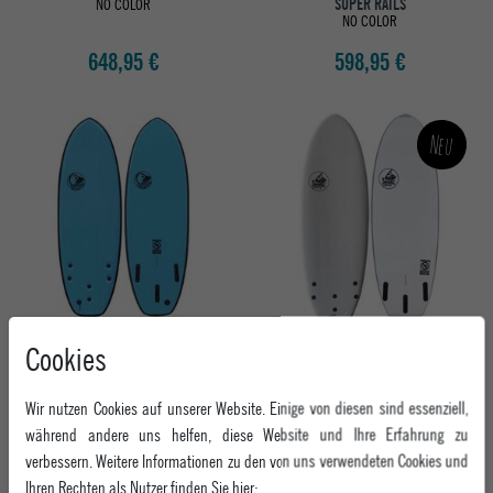
NO COLOR
SUPER RAILS
NO COLOR
648,95 €
598,95 €
Neu
BUSTER SURFBOARD 5'5 PUFFY
BUSTER SURFBOARD 4'10 SPACE TWIN
Cookies
PUFFIN SOFTBOARD
SOFTBOARD
NO COLOR
NO COLOR
Wir nutzen Cookies auf unserer Website. Einige von diesen sind essenziell,
349,95 €
448,95 €
während andere uns helfen, diese Website und Ihre Erfahrung zu
verbessern. Weitere Informationen zu den von uns verwendeten Cookies und
Ihren Rechten als Nutzer finden Sie hier: