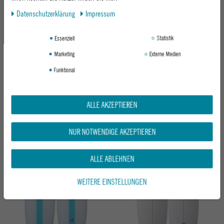
Neu
Daten­schutz­erklärung
Impressum
Essenziell
Statistik
Marketing
Externe Medien
Funktional
BUSTER SURFBOARD 5'10 QUAD FISH
BUSTER SURFBOARD 6'0 PINNACLE
ALLE AKZEPTIEREN
NO COLOR
TINTED RESIN
NO COLOR
599,95 €
598,95 €
NUR NOTWENDIGE AKZEPTIEREN
ALLE ABLEHNEN
Neu
Neu
WEITERE EINSTELLUNGEN