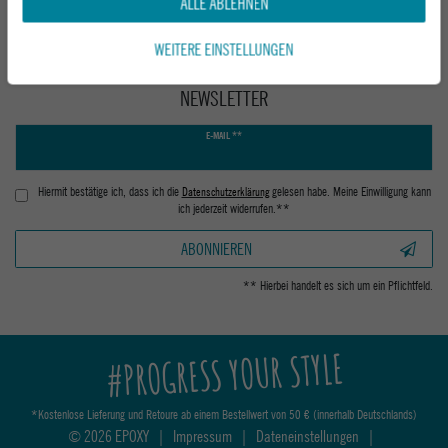
ALLE ABLEHNEN
WEITERE EINSTELLUNGEN
NEWSLETTER
Newsletter
E-MAIL **
Honig
Hiermit bestätige ich, dass ich die
Daten­schutz­erklärung
gelesen habe. Meine Einwilligung kann
ich jederzeit widerrufen.**
ABONNIEREN
** Hierbei handelt es sich um ein Pflichtfeld.
#PROGRESS YOUR STYLE
*Kostenlose Lieferung und Retoure ab einem Bestellwert von 50 € (innerhalb Deutschlands)
© 2026 EPOXY
|
Impressum
|
Dateneinstellungen
|