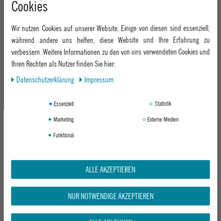
Cookies
+49 991 3831077
Retoure
ABOUT EPOXY
Montag - Freitag: 8:00 - 18:00
Gutscheine
Wir nutzen Cookies auf unserer Website. Einige von diesen sind essenziell,
Jobs
Samstag: 10:00 - 17:00
EPOXY STORES
Click & Collect
während andere uns helfen, diese Website und Ihre Erfahrung zu
We Care - Wiederverwendete Verpackungen
verbessern. Weitere Informationen zu den von uns verwendeten Cookies und
Deggendorf
Verleih
KEEP UP WITH US
Ihren Rechten als Nutzer finden Sie hier:
Whatsapp
Passau
Epoxy Guides
Daten­schutz­erklärung
Impressum
Facebook
Kontaktformular
ZAHLUNG
Zur Echtheit der Bewertungen
Twitter
Essenziell
Statistik
Instagram
Marketing
Externe Medien
Youtube
Funktional
VERSAND
ALLE AKZEPTIEREN
NUR NOTWENDIGE AKZEPTIEREN
GEPRÜFTE SICHERHEIT