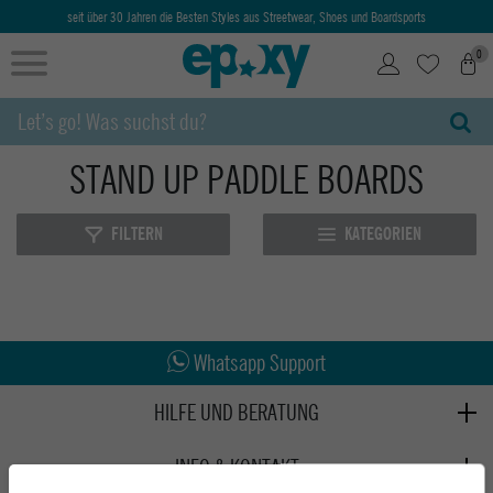
seit über 30 Jahren die Besten Styles aus Streetwear, Shoes und Boardsports
0
STAND UP PADDLE BOARDS
FILTERN
KATEGORIEN
Abholung in den Epoxy Stores
Kauf auf Rechnung
Whatsapp Support
HILFE UND BERATUNG
Beratung
INFO & KONTAKT
Zahlung & Versand