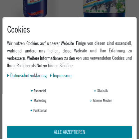
Cookies
HOLMENKOL TUNING BETA MIX RED
HOLMENKOL TUNING NATURAL WAX
LIQUID (100ML)
FLUID (100ML)
Wir nutzen Cookies auf unserer Website. Einige von diesen sind essenziell,
NO COLOR
NO COLOR
während andere uns helfen, diese Website und Ihre Erfahrung zu
14,95 €
17,95 €
verbessern. Weitere Informationen zu den von uns verwendeten Cookies und
Ihren Rechten als Nutzer finden Sie hier:
Daten­schutz­erklärung
Impressum
Essenziell
Statistik
Marketing
Externe Medien
Funktional
ALLE AKZEPTIEREN
HOLMENKOL TUNING ULTRA MIX BLUE
HOLMENKOL TUNING ALPHA MIX