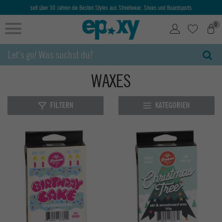
seit über 30 Jahren die Besten Styles aus Streetwear, Shoes und Boardsports
0
WAXES
FILTERN
KATEGORIEN