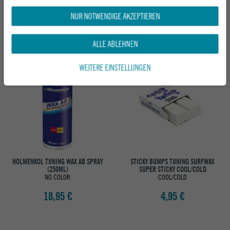
(150G)
YELLOW (150G)
NO COLOR
NO COLOR
NUR NOTWENDIGE AKZEPTIEREN
19,95 €
19,95 €
ALLE ABLEHNEN
WEITERE EINSTELLUNGEN
HOLMENKOL TUNING WAX AB SPRAY
STICKY BUMPS TUNING SURFWAX
(250ML)
SUPER STICKY COOL/COLD
NO COLOR
COOL/COLD
18,95 €
4,95 €