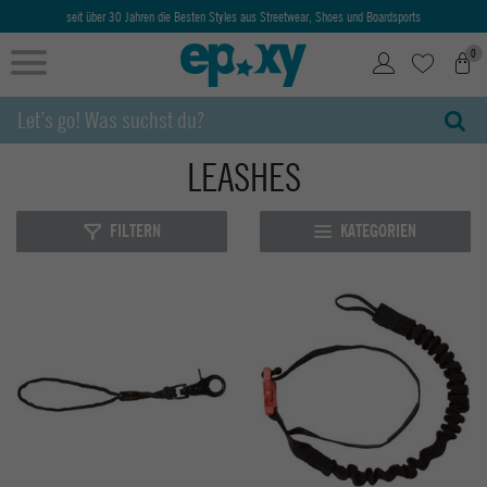
seit über 30 Jahren die Besten Styles aus Streetwear, Shoes und Boardsports
0
LEASHES
FILTERN
KATEGORIEN