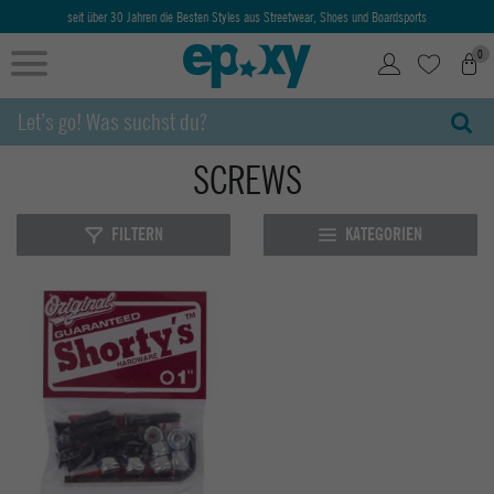
seit über 30 Jahren die Besten Styles aus Streetwear, Shoes und Boardsports
0
SCREWS
FILTERN
KATEGORIEN