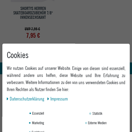
SHORTYS HERREN
SKATEBOARDZUBEHÖR 7/8''
INNENSECHSKANT
UVP 7,99 €
7,95 €
Cookies
Abholung in den Epoxy Stores
Kauf auf Rechnung
Whatsapp Support
Wir nutzen Cookies auf unserer Website. Einige von diesen sind essenziell,
während andere uns helfen, diese Website und Ihre Erfahrung zu
HILFE UND BERATUNG
verbessern. Weitere Informationen zu den von uns verwendeten Cookies und
Ihren Rechten als Nutzer finden Sie hier:
Beratung
INFO & KONTAKT
Daten­schutz­erklärung
Impressum
Zahlung & Versand
+49 991 3831077
Retoure
ABOUT EPOXY
Essenziell
Statistik
Montag - Freitag: 8:00 - 18:00
Gutscheine
Jobs
Samstag: 10:00 - 17:00
Marketing
Externe Medien
EPOXY STORES
Click & Collect
We Care - Wiederverwendete Verpackungen