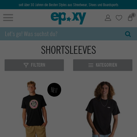
Ab 50€ kostenlose Lieferung & Retoure
0
SHORTSLEEVES
FILTERN
KATEGORIEN
Neu