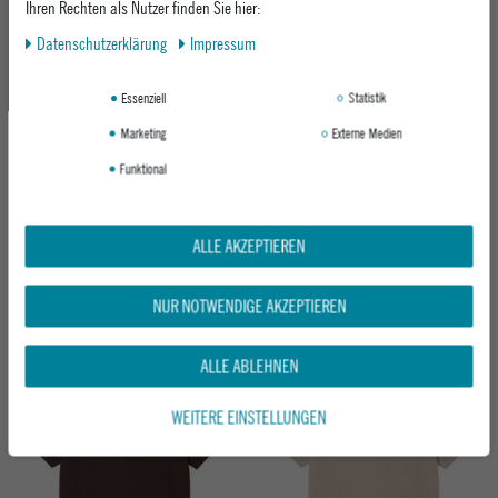
-3%
Ihren Rechten als Nutzer finden Sie hier:
Daten­schutz­erklärung
Impressum
Essenziell
Statistik
Marketing
Externe Medien
Funktional
BAVARIAN CAPS HERREN T-SHIRT
CARHARTT WIP T-SHIRT POCKET TEE
"MUFFI, ZEFIX"
BLACK
ALLE AKZEPTIEREN
DUNKELGRAU
ab 39,95 €
UVP 35,95 €
NUR NOTWENDIGE AKZEPTIEREN
ab 34,95 €
ALLE ABLEHNEN
Neu
Neu
WEITERE EINSTELLUNGEN