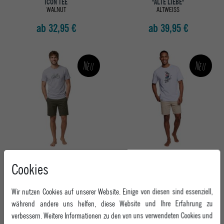
ICON TEE
"ALTE LIEBE"
WALNUT
ALTWEISS
ab 32,95 €
ab 39,95 €
Neu
Neu
BAVARIAN CAPS HERREN T-SHIRT
BAVARIAN CAPS HERREN T-SHIRT
Cookies
"RENNRADLER"
"ZEFIX!"
HELLGRAU
WEISS
ab 39,95 €
ab 39,95 €
Wir nutzen Cookies auf unserer Website. Einige von diesen sind essenziell,
während andere uns helfen, diese Website und Ihre Erfahrung zu
verbessern. Weitere Informationen zu den von uns verwendeten Cookies und