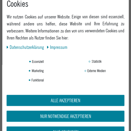
Cookies
+49 991 3831077
Retoure
ABOUT EPOXY
Montag - Freitag: 8:00 - 18:00
Gutscheine
Wir nutzen Cookies auf unserer Website. Einige von diesen sind essenziell,
Jobs
Samstag: 10:00 - 17:00
EPOXY STORES
Click & Collect
während andere uns helfen, diese Website und Ihre Erfahrung zu
We Care - Wiederverwendete Verpackungen
verbessern. Weitere Informationen zu den von uns verwendeten Cookies und
Deggendorf
Verleih
KEEP UP WITH US
Ihren Rechten als Nutzer finden Sie hier:
Whatsapp
Passau
Epoxy Guides
Daten­schutz­erklärung
Impressum
Facebook
Kontaktformular
ZAHLUNG
Zur Echtheit der Bewertungen
Twitter
Essenziell
Statistik
Instagram
Marketing
Externe Medien
Youtube
Funktional
VERSAND
ALLE AKZEPTIEREN
NUR NOTWENDIGE AKZEPTIEREN
GEPRÜFTE SICHERHEIT