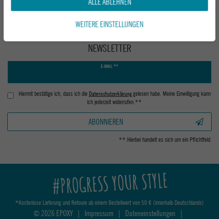
ALLE ABLEHNEN
WEITERE EINSTELLUNGEN
NEWSLETTER
Newsletter
E-MAIL **
Honig
Hiermit bestätige ich, dass ich die
Daten­schutz­erklärung
gelesen habe. Meine Einwilligung kann
ich jederzeit widerrufen.**
ABONNIEREN
** Hierbei handelt es sich um ein Pflichtfeld.
#PROGRESS YOUR STYLE
*Kostenlose Lieferung und Retoure ab einem Bestellwert von 50 € (innerhalb Deutschlands)
© 2026 EPOXY
|
Impressum
|
Dateneinstellungen
|