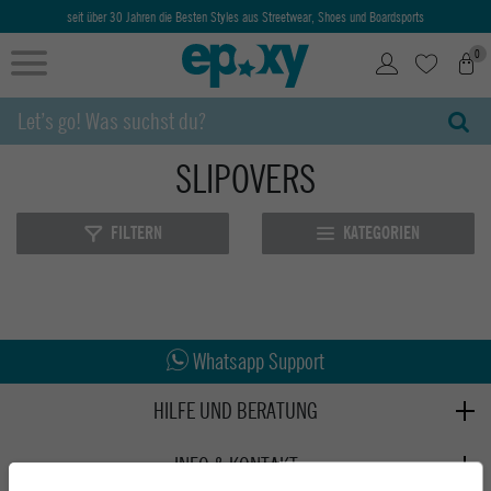
seit über 30 Jahren die Besten Styles aus Streetwear, Shoes und Boardsports
0
SLIPOVERS
FILTERN
KATEGORIEN
Abholung in den Epoxy Stores
Kauf auf Rechnung
Whatsapp Support
HILFE UND BERATUNG
Beratung
INFO & KONTAKT
Zahlung & Versand