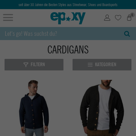
seit über 30 Jahren die Besten Styles aus Streetwear, Shoes und Boardsports
0
CARDIGANS
FILTERN
KATEGORIEN