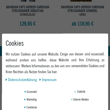
BAVARIAN CAPS HERREN CARDIGAN
BAVARIAN CAPS HERREN CARDIGAN
STRICKJANKER SEBASTIAN
STRICKJANKER SIMMERL
DUNKELBLAU
GRAU
129,95 €
ab 119,95 €
Abholung in den Epoxy Stores
Kauf auf Rechnung
Cookies
Whatsapp Support
Wir nutzen Cookies auf unserer Website. Einige von diesen sind essenziell,
während andere uns helfen, diese Website und Ihre Erfahrung zu
HILFE UND BERATUNG
verbessern. Weitere Informationen zu den von uns verwendeten Cookies und
Beratung
Ihren Rechten als Nutzer finden Sie hier:
INFO & KONTAKT
Zahlung & Versand
Daten­schutz­erklärung
Impressum
+49 991 3831077
Retoure
ABOUT EPOXY
Montag - Freitag: 8:00 - 18:00
Essenziell
Statistik
Gutscheine
Jobs
Samstag: 10:00 - 17:00
EPOXY STORES
Click & Collect
Marketing
Externe Medien
We Care - Wiederverwendete Verpackungen
Funktional
Deggendorf
Verleih