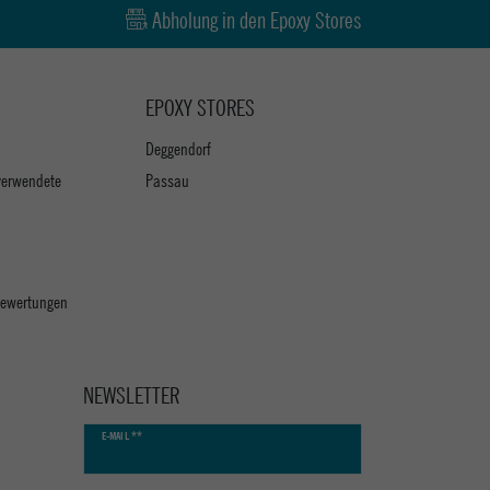
Abholung in den Epoxy Stores
EPOXY STORES
Deggendorf
verwendete
Passau
 Bewertungen
NEWSLETTER
Newsletter
E-MAIL **
Honig