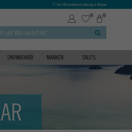
Ab 50€ kostenlose Lieferung & Retoure
0
0
SNOWBOARD
MARKEN
SALE%
EAR