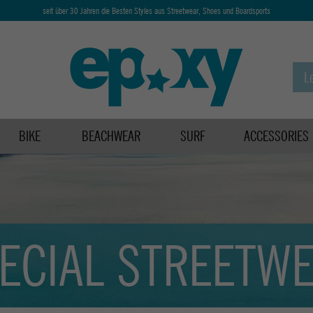
seit über 30 Jahren die Besten Styles aus Streetwear, Shoes und Boardsports
BIKE
BEACHWEAR
SURF
ACCESSORIES
ECIAL STREETW