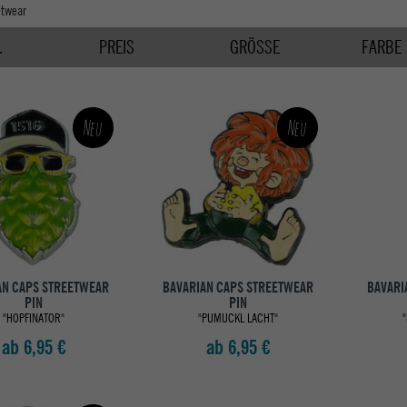
etwear
.
PREIS
GRÖSSE
FARBE
Neu
Neu
AN CAPS STREETWEAR
BAVARIAN CAPS STREETWEAR
BAVARI
PIN
PIN
"HOPFINATOR"
"PUMUCKL LACHT"
"
ab 6,95 €
ab 6,95 €