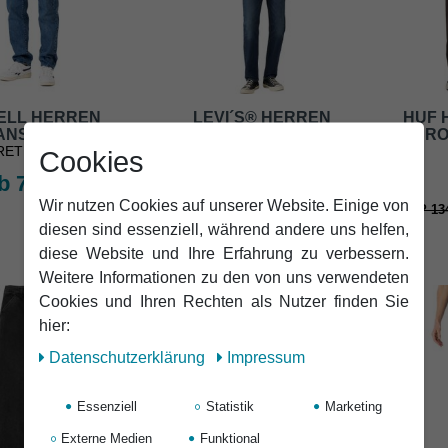
ELL HERREN
LEVI´S® HERREN
HUF 
ANS BARFLY
JEANS 502 TAPER
CRO
RETRO MID BLUE
1819-FREE AS A BIRD
Cookies
b 79,95 €
ab 129,95 €
Wir nutzen Cookies auf unserer Website. Einige von
UVP 134
diesen sind essenziell, während andere uns helfen,
diese Website und Ihre Erfahrung zu verbessern.
Weitere Informationen zu den von uns verwendeten
-21%
Cookies und Ihren Rechten als Nutzer finden Sie
hier:
Daten­schutz­erklärung
Impressum
Essenziell
Statistik
Marketing
Externe Medien
Funktional