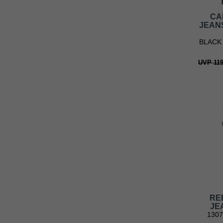
CA
JEAN
BLACK
UVP 119
RE
JE
130