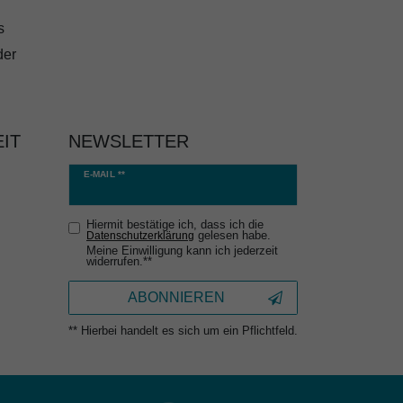
s
der
IT
NEWSLETTER
Newsletter
E-MAIL **
Honig
Hiermit bestätige ich, dass ich die
gelesen habe.
Daten­schutz­erklärung
Meine Einwilligung kann ich jederzeit
widerrufen.**
ABONNIEREN
** Hierbei handelt es sich um ein Pflichtfeld.