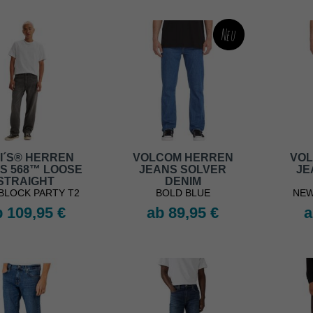
Neu
I´S® HERREN
VOLCOM HERREN
VOL
S 568™ LOOSE
JEANS SOLVER
JE
STRAIGHT
DENIM
-BLOCK PARTY T2
BOLD BLUE
NEW
 109,95 €
ab 89,95 €
a