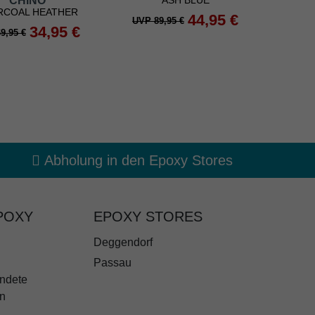
CHINO
ASH BLUE
RCOAL HEATHER
44,95 €
UVP 89,95 €
34,95 €
9,95 €
Abholung in den Epoxy Stores
POXY
EPOXY STORES
Deggendorf
Passau
ndete
n