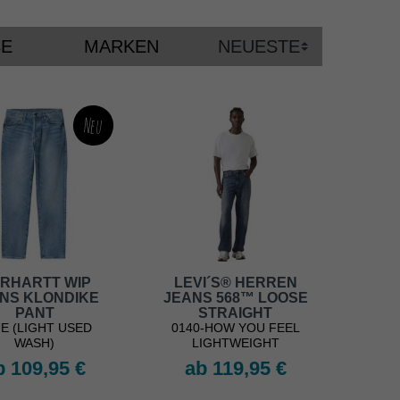
BE
MARKEN
Neu
RHARTT WIP
LEVI´S® HERREN
NS KLONDIKE
JEANS 568™ LOOSE
PANT
STRAIGHT
E (LIGHT USED
0140-HOW YOU FEEL
WASH)
LIGHTWEIGHT
b 109,95 €
ab 119,95 €