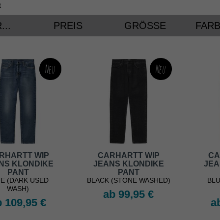
t
...
PREIS
GRÖSSE
FAR
Neu
Neu
RHARTT WIP
CARHARTT WIP
CA
NS KLONDIKE
JEANS KLONDIKE
JEA
PANT
PANT
E (DARK USED
BLACK (STONE WASHED)
BLU
WASH)
ab 99,95 €
 109,95 €
a