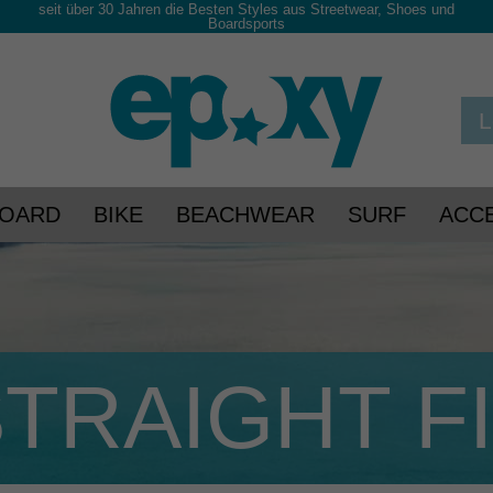
seit über 30 Jahren die Besten Styles aus Streetwear, Shoes und
Boardsports
BOARD
BIKE
BEACHWEAR
SURF
ACC
TRAIGHT F