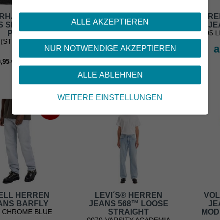
RHARTT WIP
CARHARTT WIP
RE
ALLE AKZEPTIEREN
S SINGLE KNEE
JEANS SINGLE KNEE
JE
PANT
PANT
1305 
 (STONE WASHED)
DUSKY BEIGE (STONE
a
NUR NOTWENDIGE AKZEPTIEREN
CANVAS)
ab
ab 149,95 €
,95 €
94,95 €
ALLE ABLEHNEN
WEITERE EINSTELLUNGEN
-33%
ELL HERREN
LEVI´S® HERREN
VOL
ANS BARFLY
JEANS 568™ LOOSE
JE
7 CHROME BLUE
STRAIGHT
MOD