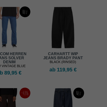
Neu
COM HERREN
CARHARTT WIP
ANS SOLVER
JEANS BRADY PANT
DENIM
BLACK (RINSED)
 VINTAGE BLUE
ab 119,95 €
b 89,95 €
-48%
Neu