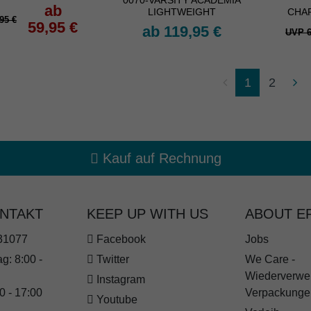
0070-VARSITY ACADEMIA
ab
LIGHTWEIGHT
CHA
95 €
59,95 €
ab 119,95 €
UVP 6
1
2
Kauf auf Rechnung
ONTAKT
KEEP UP WITH US
ABOUT E
31077
Facebook
Jobs
g: 8:00 -
Twitter
We Care -
Wiederverwe
Instagram
0 - 17:00
Verpackunge
Youtube