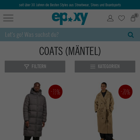
seit über 30 Jahren die Besten Styles aus Streetwear, Shoes und Boardsports
0
COATS (MÄNTEL)
FILTERN
KATEGORIEN
-33%
-20%