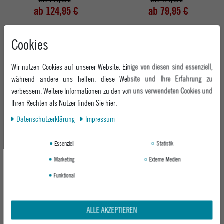
UVP 249,95 €
UVP 179,95 €
ab 124,95 €
ab 79,95 €
Cookies
-29%
Wir nutzen Cookies auf unserer Website. Einige von diesen sind essenziell,
während andere uns helfen, diese Website und Ihre Erfahrung zu
verbessern. Weitere Informationen zu den von uns verwendeten Cookies und
Ihren Rechten als Nutzer finden Sie hier:
Daten­schutz­erklärung
Impressum
REVOLUTION HERREN MANTEL LONG
Essenziell
Statistik
PUFFER JACKET
BROWN
Marketing
Externe Medien
UVP 279,95 €
Funktional
199,95 €
ALLE AKZEPTIEREN
Abholung in den Epoxy Stores
Kauf auf Rechnung